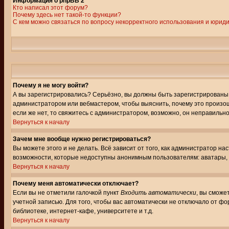
Информация о phpBB 2
Кто написал этот форум?
Почему здесь нет такой-то функции?
С кем можно связаться по вопросу некорректного использования и юрид
Почему я не могу войти?
А вы зарегистрировались? Серьёзно, вы должны быть зарегистрированы, д
администратором или вебмастером, чтобы выяснить, почему это произошл
если же нет, то свяжитесь с администратором, возможно, он неправильн
Вернуться к началу
Зачем мне вообще нужно регистрироваться?
Вы можете этого и не делать. Всё зависит от того, как администратор 
возможности, которые недоступны анонимным пользователям: аватары, лич
Вернуться к началу
Почему меня автоматически отключает?
Если вы не отметили галочкой пункт
Входить автоматически
, вы сможе
учетной записью. Для того, чтобы вас автоматически не отключало от ф
библиотеке, интернет-кафе, университете и т.д.
Вернуться к началу