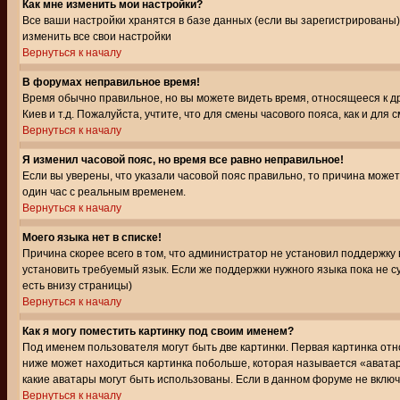
Как мне изменить мои настройки?
Все ваши настройки хранятся в базе данных (если вы зарегистрированы)
изменить все свои настройки
Вернуться к началу
В форумах неправильное время!
Время обычно правильное, но вы можете видеть время, относящееся к друг
Киев и т.д. Пожалуйста, учтите, что для смены часового пояса, как и д
Вернуться к началу
Я изменил часовой пояс, но время все равно неправильное!
Если вы уверены, что указали часовой пояс правильно, то причина може
один час с реальным временем.
Вернуться к началу
Моего языка нет в списке!
Причина скорее всего в том, что администратор не установил поддержку
установить требуемый язык. Если же поддержки нужного языка пока не 
есть внизу страницы)
Вернуться к началу
Как я могу поместить картинку под своим именем?
Под именем пользователя могут быть две картинки. Первая картинка отн
ниже может находиться картинка побольше, которая называется «аватара
какие аватары могут быть использованы. Если в данном форуме не вклю
Вернуться к началу