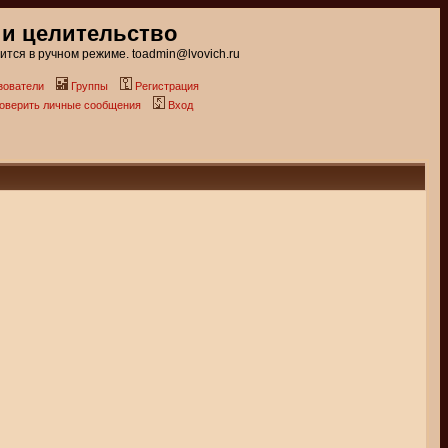
 и целительство
тся в ручном режиме. toadmin@lvovich.ru
зователи
Группы
Регистрация
роверить личные сообщения
Вход