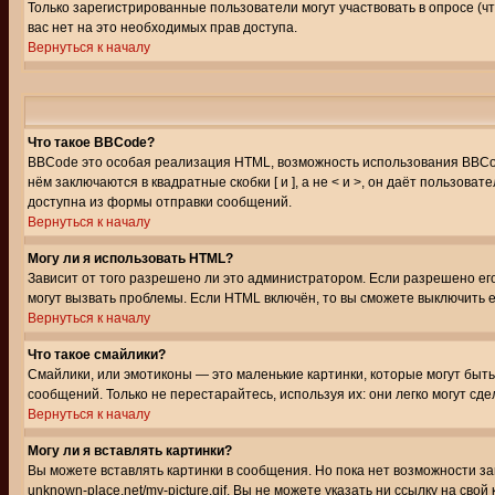
Только зарегистрированные пользователи могут участвовать в опросе (чт
вас нет на это необходимых прав доступа.
Вернуться к началу
Что такое BBCode?
BBCode это особая реализация HTML, возможность использования BBCod
нём заключаются в квадратные скобки [ и ], а не < и >, он даёт польз
доступна из формы отправки сообщений.
Вернуться к началу
Могу ли я использовать HTML?
Зависит от того разрешено ли это администратором. Если разрешено его 
могут вызвать проблемы. Если HTML включён, то вы сможете выключить 
Вернуться к началу
Что такое смайлики?
Смайлики, или эмотиконы — это маленькие картинки, которые могут быть 
сообщений. Только не перестарайтесь, используя их: они легко могут с
Вернуться к началу
Могу ли я вставлять картинки?
Вы можете вставлять картинки в сообщения. Но пока нет возможности заг
unknown-place.net/my-picture.gif. Вы не можете указать ни ссылку на с