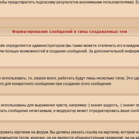
обы предотвратить подтасовку результатов анонимными пользователями). Если
Форматирование сообщений и типы создаваемых тем
e определяется администратором (вы также можете отключить его в каждом 
ователю больше возможностей в создании сообщений. За дополнительной инфо
использовать, то, скорее всего, работать будут лишь несколько тэгов. Это с
его для конкретного сообщения при создании этого сообщения.
использованы для выражения чувств, например :) значит радость, :( значит 
делать сообщение нечитаемым, и модератор может отредактировать ваше сооб
ружать картинки на форум. Вы должны указать ссылку на картинку, которая н
вой компьютер (если, конечно, он не является общедоступным сервером), ни на