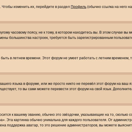
. Чтобы изменить их, перейдите в раздел
Профиль
(обычно ссылка на него на
ому часовому поясу, не к тому, в котором находитесь вы. В этом случае вы м
ля смены большинства настроек, требуется быть зарегистрированным пользоват
т быть в летнем времени. Этот форум не умеет работать с летним временем, 
 вашего языка в форуме, или же просто никто не перевёл этот форум на ваш 
существует, то вы сами можете перевести этот форум на свой язык. Дополни
осится к вашему званию, обычно это звёздочки, указывающие на то, сколько 
». Эта картинка обычно уникальна для каждого пользователя. От администрат
чена поддержка аватар, то это решение администраторов, вы можете выяснит