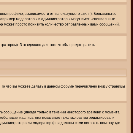
шем профиле, в зависимости от используемого стиля). Большинство
 например модераторы и администраторы могут иметь специальные
ор может просто понизить количество отправленных вами сообщений.
тратором). Это сделано для того, чтобы предотвратить
. То что вы можете делать в данном форуме перечислено внизу страницы
ь сообщение (иногда только в течении некоторого времени с момента
 небольшая надпись, она показывает сколько раз вы редактировали
администратор или модератор (они должны сами оставить пометку, где