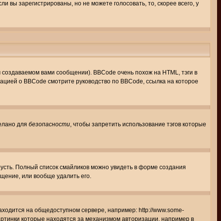
 вы зарегистрированы, но не можете голосовать, то, скорее всего, у
создаваемом вами сообщении). BBCode очень похож на HTML, тэги в
рмацией о BBCode смотрите руководство по BBCode, ссылка на которое
делано для
безопасности
, чтобы запретить использование тэгов которые
грусть. Полный список смайликов можно увидеть в форме создания
щение, или вообще удалить его.
аходится на общедоступном сервере, например: http://www.some-
 картинки которые находятся за механизмом авторизации, например в