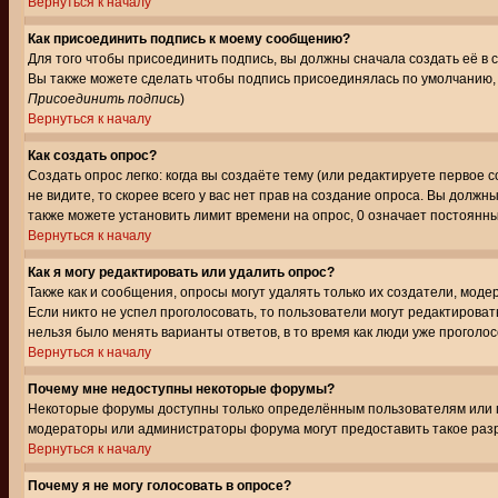
Вернуться к началу
Как присоединить подпись к моему сообщению?
Для того чтобы присоединить подпись, вы должны сначала создать её в
Вы также можете сделать чтобы подпись присоединялась по умолчанию, 
Присоединить подпись
)
Вернуться к началу
Как создать опрос?
Создать опрос легко: когда вы создаёте тему (или редактируете первое 
не видите, то скорее всего у вас нет прав на создание опроса. Вы должн
также можете установить лимит времени на опрос, 0 означает постоянны
Вернуться к началу
Как я могу редактировать или удалить опрос?
Также как и сообщения, опросы могут удалять только их создатели, мод
Если никто не успел проголосовать, то пользователи могут редактироват
нельзя было менять варианты ответов, в то время как люди уже проголос
Вернуться к началу
Почему мне недоступны некоторые форумы?
Некоторые форумы доступны только определённым пользователям или гр
модераторы или администраторы форума могут предоставить такое разр
Вернуться к началу
Почему я не могу голосовать в опросе?