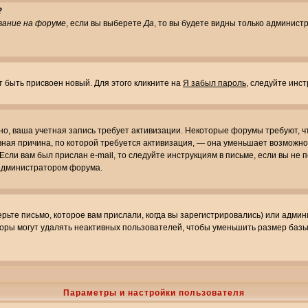
?
вание на форуме
, если вы выберете
Да
, то вы будете видны только админист
т быть присвоен новый. Для этого кликните на
Я забыл пароль
, следуйте инс
ожно, ваша учетная запись требует активизации. Некоторые форумы требуют,
лавная причина, по которой требуется активизация, — она уменьшает возмож
Если вам был прислан e-mail, то следуйте инструкциям в письме, если вы не п
с администратором форума.
ьте письмо, которое вам прислали, когда вы зарегистрировались) или админ
оры могут удалять неактивных пользователей, чтобы уменьшить размер базы
Параметры и настройки пользователя