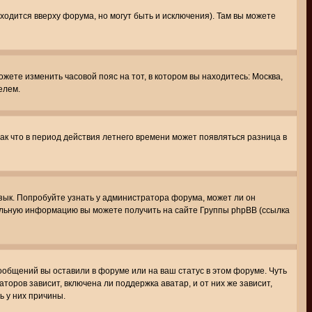
ходится вверху форума, но могут быть и исключения). Там вы можете
ожете изменить часовой пояс на тот, в котором вы находитесь: Москва,
елем.
так что в период действия летнего времени может появляться разница в
язык. Попробуйте узнать у администратора форума, может ли он
тельную информацию вы можете получить на сайте Группы phpBB (ссылка
сообщений вы оставили в форуме или на ваш статус в этом форуме. Чуть
оров зависит, включена ли поддержка аватар, и от них же зависит,
ь у них причины.