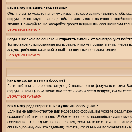
Как я могу изменить свое звание?
Обычно вы не можете напрямую изменить свое звание (звание отображае
форумов используют звания, чтобы показать какое количество сообще
звания. Пожалуйста, не засоряйте форум ненужными сообщениями только
Вернуться к началу
Когда я щёлкаю по ссылке «Отправить e-mail», от меня требуют войти
Только зарегистрированные пользователи могут посылать e-mail через 
злоупотребления системой e-mail анонимными пользователями.
Вернуться к началу
Как мне создать тему в форуме?
Легко, щёлкните по соответствующей кнопке в окне форума или темы. В
форума и темы (
Вы можете начинать темы в этом форуме, Вы можете 
Вернуться к началу
Как я могу редактировать или удалить сообщение?
Если вы не администратор или модератор форума, вы можете редактиров
создания) щёлкнув по кнопке
Редактировать
, относящейся к данному с
сообщение. Эта надпись не появляется, если никто не отвечал на ваше
сказано, почему они это сделали). Учтите, что обычные пользователи не 