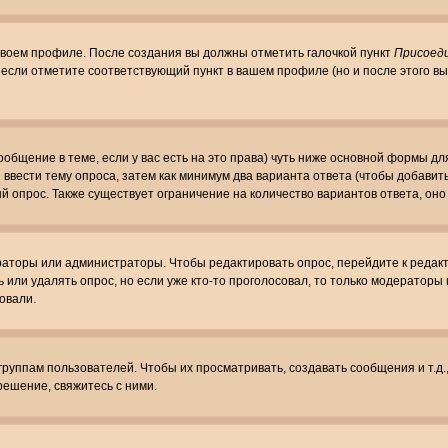
 своем профиле. После создания вы должны отметить галочкой пункт
Присоед
если отметите соответствующий пункт в вашем профиле (но и после этого вы
сообщение в теме, если у вас есть на это права) чуть ниже основной формы 
ы ввести тему опроса, затем как минимум два варианта ответа (чтобы добавит
й опрос. Также существует ограничение на количество вариантов ответа, он
ераторы или администраторы. Чтобы редактировать опрос, перейдите к редакт
ь или удалять опрос, но если уже кто-то проголосовал, то только модераторы
овали.
уппам пользователей. Чтобы их просматривать, создавать сообщения и т.д.
ешение, свяжитесь с ними.