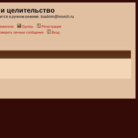
 и целительство
тся в ручном режиме. toadmin@lvovich.ru
зователи
Группы
Регистрация
роверить личные сообщения
Вход