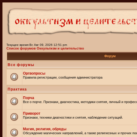
Текущее время Вс Авг 09, 2026 12:51 pm
Список форумов Оккультизм и целительство
Форум
Все форумы
Оргвопросы
Правила регистрации, сообщения администратора
Практика
Порча
Все о порче. Признаки, диагностика, методики снятия, личный и профе
Приворот
Признаки, техники диагностики и снятия, наблюдение ситуаций.
Магия, религия, обряды
Обсуждение магических направлений, а также религиозных и прочих пос