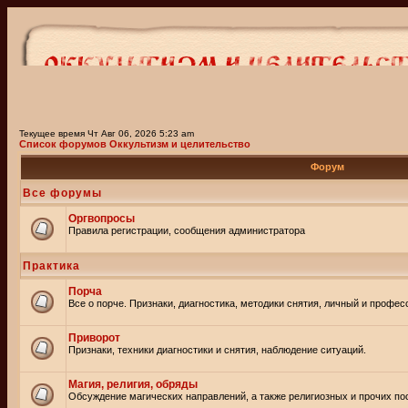
Текущее время Чт Авг 06, 2026 5:23 am
Список форумов Оккультизм и целительство
Форум
Все форумы
Оргвопросы
Правила регистрации, сообщения администратора
Практика
Порча
Все о порче. Признаки, диагностика, методики снятия, личный и профе
Приворот
Признаки, техники диагностики и снятия, наблюдение ситуаций.
Магия, религия, обряды
Обсуждение магических направлений, а также религиозных и прочих пос