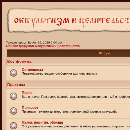
Текущее время Вс Авг 09, 2026 6:04 pm
Список форумов Оккультизм и целительство
Форум
Все форумы
Оргвопросы
Правила регистрации, сообщения администратора
Практика
Порча
Все о порче. Признаки, диагностика, методики снятия, личный и профе
Приворот
Признаки, техники диагностики и снятия, наблюдение ситуаций.
Магия, религия, обряды
Обсуждение магических направлений, а также религиозных и прочих пос