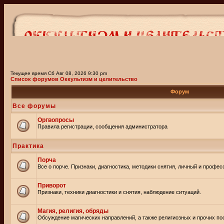
Текущее время Сб Авг 08, 2026 9:30 pm
Список форумов Оккультизм и целительство
Форум
Все форумы
Оргвопросы
Правила регистрации, сообщения администратора
Практика
Порча
Все о порче. Признаки, диагностика, методики снятия, личный и профе
Приворот
Признаки, техники диагностики и снятия, наблюдение ситуаций.
Магия, религия, обряды
Обсуждение магических направлений, а также религиозных и прочих пос