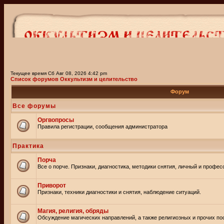
Текущее время Сб Авг 08, 2026 4:42 pm
Список форумов Оккультизм и целительство
Форум
Все форумы
Оргвопросы
Правила регистрации, сообщения администратора
Практика
Порча
Все о порче. Признаки, диагностика, методики снятия, личный и профе
Приворот
Признаки, техники диагностики и снятия, наблюдение ситуаций.
Магия, религия, обряды
Обсуждение магических направлений, а также религиозных и прочих пос