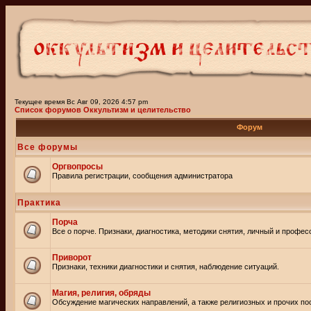
Текущее время Вс Авг 09, 2026 4:57 pm
Список форумов Оккультизм и целительство
Форум
Все форумы
Оргвопросы
Правила регистрации, сообщения администратора
Практика
Порча
Все о порче. Признаки, диагностика, методики снятия, личный и профе
Приворот
Признаки, техники диагностики и снятия, наблюдение ситуаций.
Магия, религия, обряды
Обсуждение магических направлений, а также религиозных и прочих пос