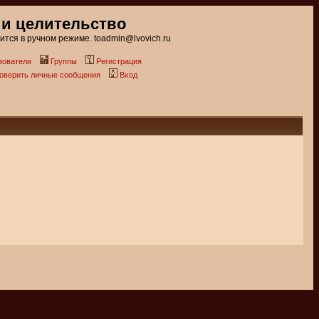
 и целительство
тся в ручном режиме. toadmin@lvovich.ru
зователи
Группы
Регистрация
роверить личные сообщения
Вход