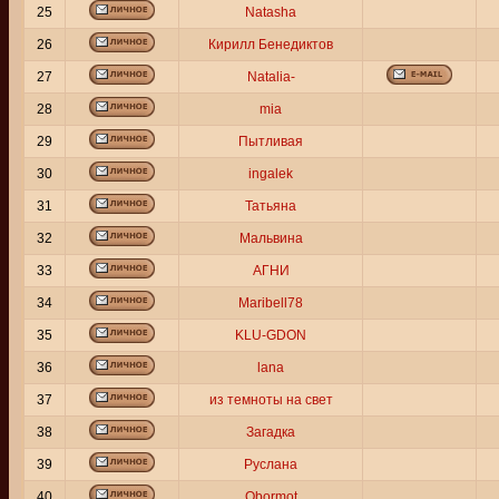
25
Natasha
26
Кирилл Бенедиктов
27
Natalia-
28
mia
29
Пытливая
30
ingalek
31
Татьяна
32
Мальвина
33
АГНИ
34
Maribell78
35
KLU-GDON
36
lana
37
из темноты на свет
38
Загадка
39
Руслана
40
Obormot