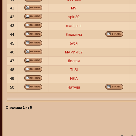
41
MV
42
spirt30
43
mari_sod
44
Людмила
45
буся
46
МАРИЯ32
47
Долгая
48
TI-SI
49
ИЛА
50
Натуля
Страница
1
из
5