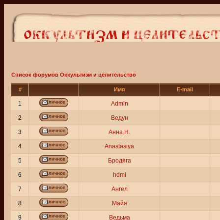
Список форумов Оккультизм и целительство
#
Имя
E-mail
1
Admin
2
Ведун
3
Анна Н.
4
Anastasiya
5
Бродяга
6
hdmi
7
Ангел
8
Майя
9
Ведьма