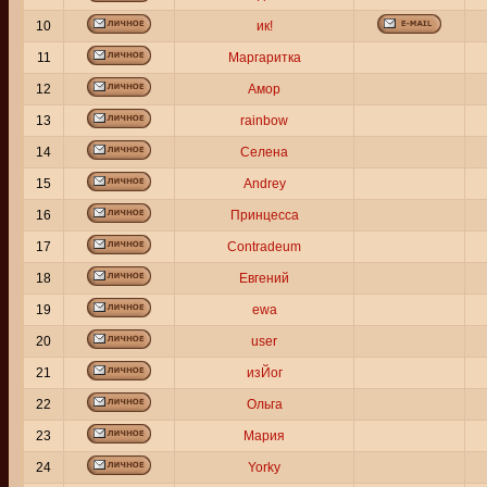
10
ик!
11
Маргаритка
12
Амор
13
rainbow
14
Селена
15
Andrey
16
Принцесса
17
Contradeum
18
Евгений
19
ewa
20
user
21
изЙог
22
Ольга
23
Мария
24
Yorky