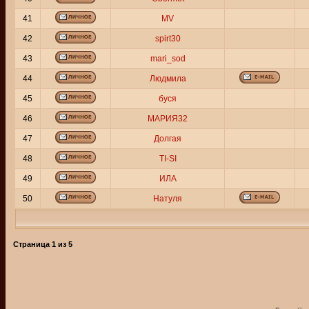
41
MV
42
spirt30
43
mari_sod
44
Людмила
45
буся
46
МАРИЯ32
47
Долгая
48
TI-SI
49
ИЛА
50
Натуля
Страница
1
из
5