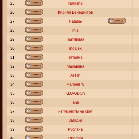
25
Natasha
26
Кирилл Бенедиктов
27
Natalia-
28
mia
29
Пытливая
30
ingalek
31
Татьяна
32
Мальвина
33
АГНИ
34
Maribell78
35
KLU-GDON
36
lana
37
из темноты на свет
38
Загадка
39
Руслана
40
Obormot