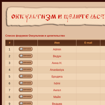
Список форумов Оккультизм и целительство
#
Имя
E-mail
1
Admin
2
Ведун
3
Анна Н.
4
Anastasiya
5
Бродяга
6
hdmi
7
Ангел
8
Майя
9
Ведьма