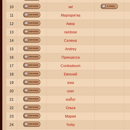
10
ик!
11
Маргаритка
12
Амор
13
rainbow
14
Селена
15
Andrey
16
Принцесса
17
Contradeum
18
Евгений
19
ewa
20
user
21
изЙог
22
Ольга
23
Мария
24
Yorky