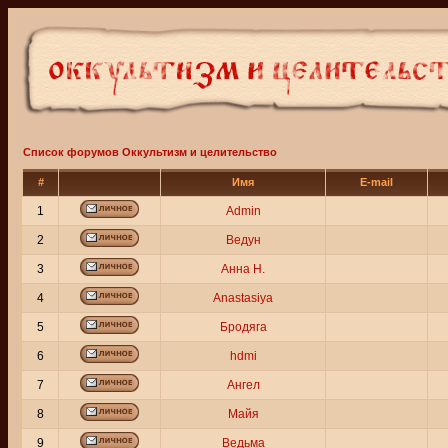
Список форумов Оккультизм и целительство
#
Имя
E-mail
1
Admin
2
Ведун
3
Анна Н.
4
Anastasiya
5
Бродяга
6
hdmi
7
Ангел
8
Майя
9
Ведьма