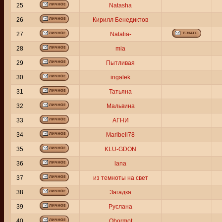
25
Natasha
26
Кирилл Бенедиктов
27
Natalia-
28
mia
29
Пытливая
30
ingalek
31
Татьяна
32
Мальвина
33
АГНИ
34
Maribell78
35
KLU-GDON
36
lana
37
из темноты на свет
38
Загадка
39
Руслана
40
Obormot