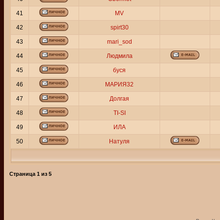
41
MV
42
spirt30
43
mari_sod
44
Людмила
45
буся
46
МАРИЯ32
47
Долгая
48
TI-SI
49
ИЛА
50
Натуля
Страница
1
из
5