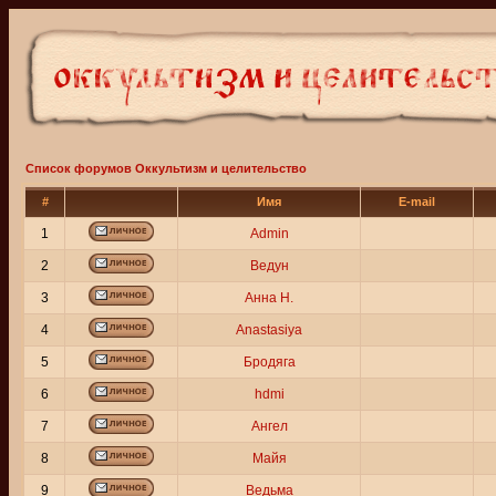
Список форумов Оккультизм и целительство
#
Имя
E-mail
1
Admin
2
Ведун
3
Анна Н.
4
Anastasiya
5
Бродяга
6
hdmi
7
Ангел
8
Майя
9
Ведьма