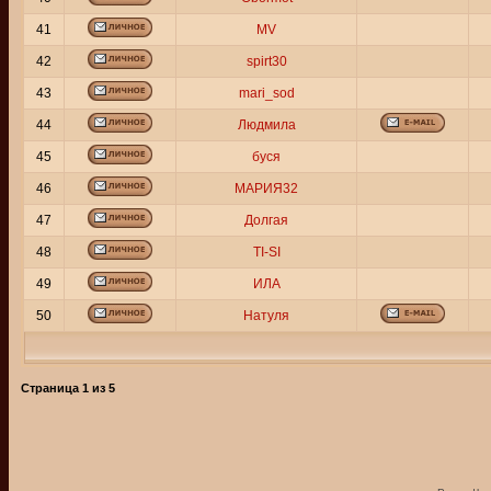
41
MV
42
spirt30
43
mari_sod
44
Людмила
45
буся
46
МАРИЯ32
47
Долгая
48
TI-SI
49
ИЛА
50
Натуля
Страница
1
из
5