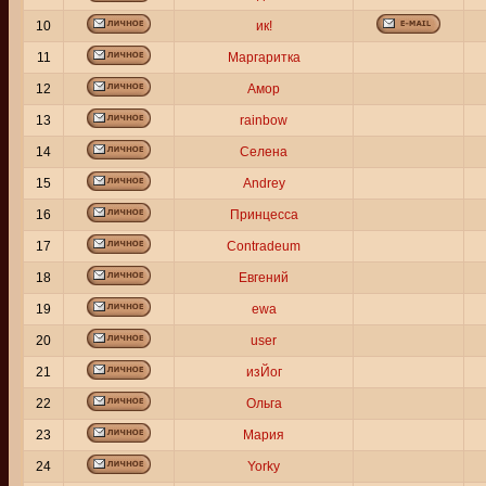
10
ик!
11
Маргаритка
12
Амор
13
rainbow
14
Селена
15
Andrey
16
Принцесса
17
Contradeum
18
Евгений
19
ewa
20
user
21
изЙог
22
Ольга
23
Мария
24
Yorky