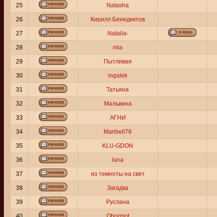
25
Natasha
26
Кирилл Бенедиктов
27
Natalia-
28
mia
29
Пытливая
30
ingalek
31
Татьяна
32
Мальвина
33
АГНИ
34
Maribell78
35
KLU-GDON
36
lana
37
из темноты на свет
38
Загадка
39
Руслана
40
Obormot