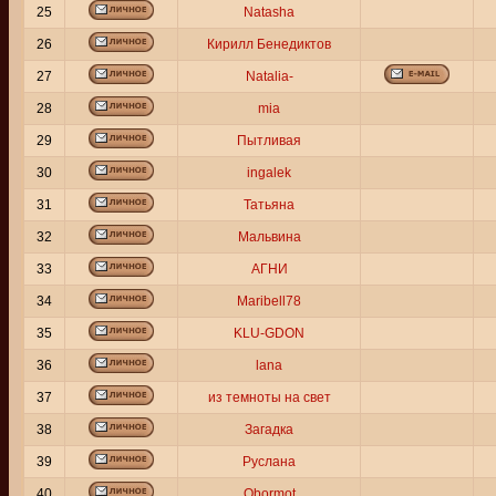
25
Natasha
26
Кирилл Бенедиктов
27
Natalia-
28
mia
29
Пытливая
30
ingalek
31
Татьяна
32
Мальвина
33
АГНИ
34
Maribell78
35
KLU-GDON
36
lana
37
из темноты на свет
38
Загадка
39
Руслана
40
Obormot