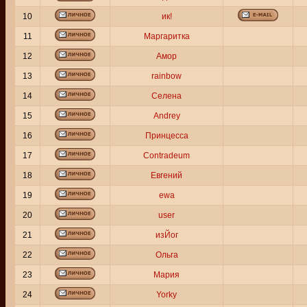
10
ик!
11
Маргаритка
12
Амор
13
rainbow
14
Селена
15
Andrey
16
Принцесса
17
Contradeum
18
Евгений
19
ewa
20
user
21
изЙог
22
Ольга
23
Мария
24
Yorky