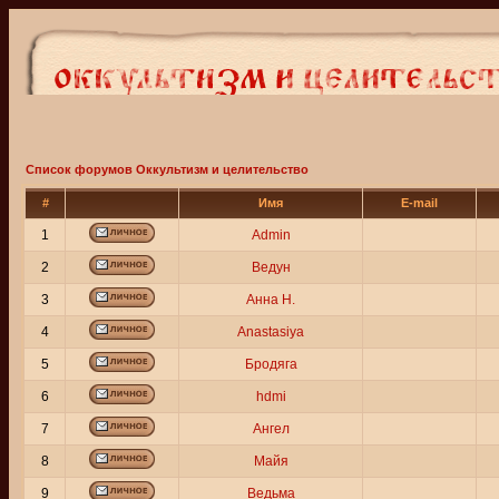
Список форумов Оккультизм и целительство
#
Имя
E-mail
1
Admin
2
Ведун
3
Анна Н.
4
Anastasiya
5
Бродяга
6
hdmi
7
Ангел
8
Майя
9
Ведьма