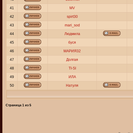
41
MV
42
spirt30
43
mari_sod
44
Людмила
45
буся
46
МАРИЯ32
47
Долгая
48
TI-SI
49
ИЛА
50
Натуля
Страница
1
из
5