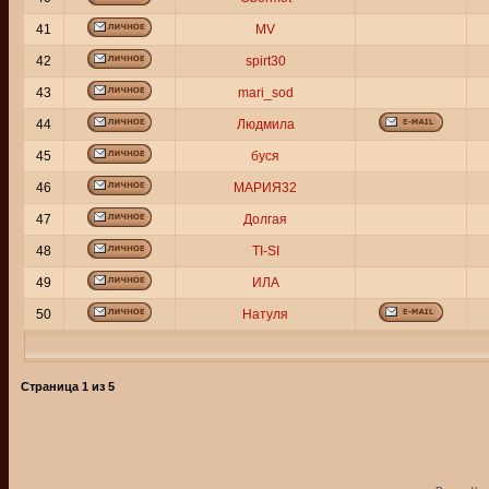
41
MV
42
spirt30
43
mari_sod
44
Людмила
45
буся
46
МАРИЯ32
47
Долгая
48
TI-SI
49
ИЛА
50
Натуля
Страница
1
из
5