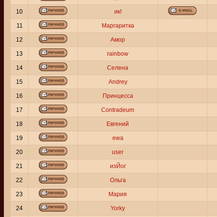
10
ик!
11
Маргаритка
12
Амор
13
rainbow
14
Селена
15
Andrey
16
Принцесса
17
Contradeum
18
Евгений
19
ewa
20
user
21
изЙог
22
Ольга
23
Мария
24
Yorky