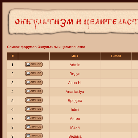
Список форумов Оккультизм и целительство
#
Имя
E-mail
1
Admin
2
Ведун
3
Анна Н.
4
Anastasiya
5
Бродяга
6
hdmi
7
Ангел
8
Майя
9
Ведьма