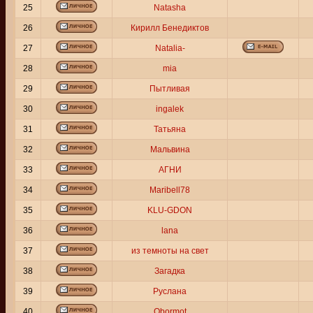
25
Natasha
26
Кирилл Бенедиктов
27
Natalia-
28
mia
29
Пытливая
30
ingalek
31
Татьяна
32
Мальвина
33
АГНИ
34
Maribell78
35
KLU-GDON
36
lana
37
из темноты на свет
38
Загадка
39
Руслана
40
Obormot