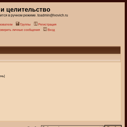
 и целительство
тся в ручном режиме. toadmin@lvovich.ru
зователи
Группы
Регистрация
роверить личные сообщения
Вход
ень]