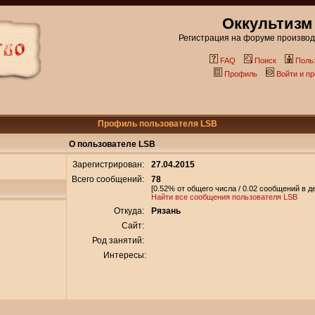
Оккультизм
Регистрация на форуме производи
FAQ
Поиск
Поль
Профиль
Войти и п
Профиль пользователя LSB
О пользователе LSB
Зарегистрирован:
27.04.2015
Всего сообщений:
78
[0.52% от общего числа / 0.02 сообщений в д
Найти все сообщения пользователя LSB
Откуда:
Рязань
Сайт:
Род занятий:
Интересы: