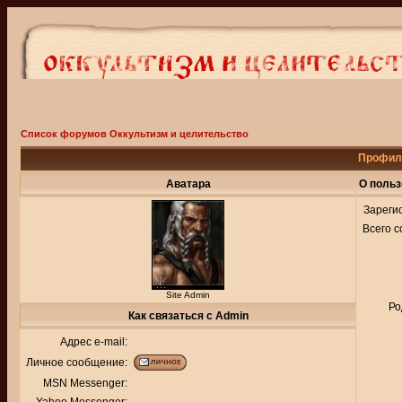
Список форумов Оккультизм и целительство
Профиль
Аватара
О польз
Зареги
Всего 
Site Admin
Ро
Как связаться с Admin
Адрес e-mail:
Личное сообщение:
MSN Messenger: