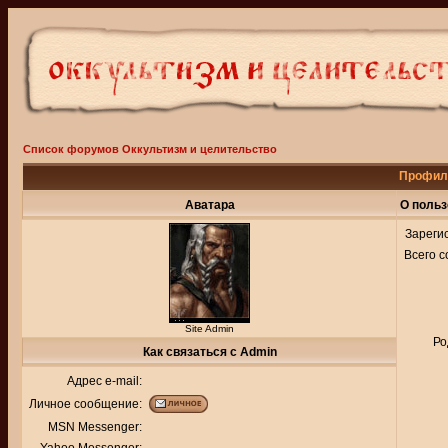
Список форумов Оккультизм и целительство
Профиль
Аватара
О польз
Зареги
Всего 
Site Admin
Ро
Как связаться с Admin
Адрес e-mail:
Личное сообщение:
MSN Messenger: