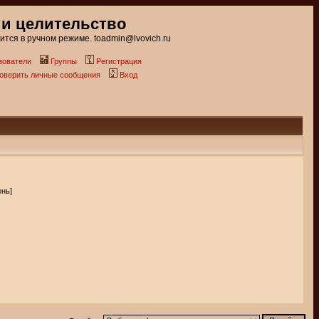
 и целительство
тся в ручном режиме. toadmin@lvovich.ru
зователи
Группы
Регистрация
роверить личные сообщения
Вход
ень]