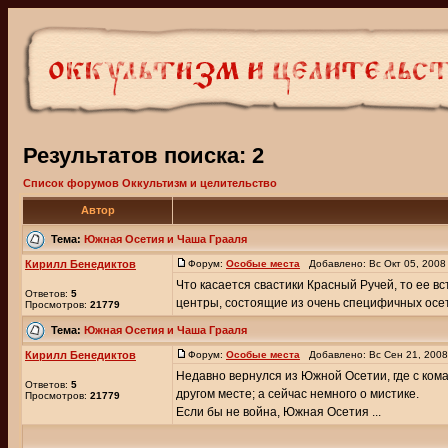
Результатов поиска: 2
Список форумов Оккультизм и целительство
Автор
Тема:
Южная Осетия и Чаша Грааля
Кирилл Бенедиктов
Форум:
Особые места
Добавлено: Вс Окт 05, 2008
Что касается свастики Красный Ручей, то ее вс
Ответов:
5
центры, состоящие из очень специфичных осети
Просмотров:
21779
Тема:
Южная Осетия и Чаша Грааля
Кирилл Бенедиктов
Форум:
Особые места
Добавлено: Вс Сен 21, 200
Недавно вернулся из Южной Осетии, где с кома
Ответов:
5
другом месте; а сейчас немного о мистике.
Просмотров:
21779
Если бы не война, Южная Осетия ...