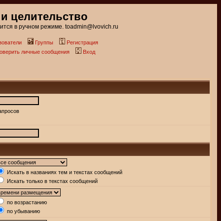
 и целительство
тся в ручном режиме. toadmin@lvovich.ru
зователи
Группы
Регистрация
роверить личные сообщения
Вход
апросов
Искать в названиях тем и текстах сообщений
Искать только в текстах сообщений
по возрастанию
по убыванию