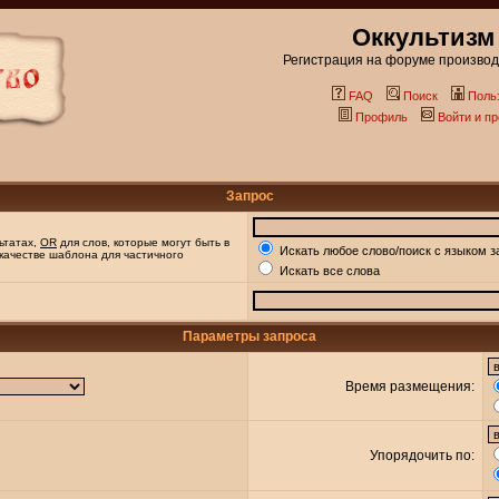
Оккультизм
Регистрация на форуме производи
FAQ
Поиск
Поль
Профиль
Войти и п
Запрос
ьтатах,
OR
для слов, которые могут быть в
Искать любое слово/поиск с языком з
 качестве шаблона для частичного
Искать все слова
Параметры запроса
Время размещения:
Упорядочить по: