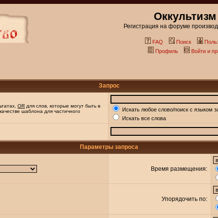
Оккультизм
Регистрация на форуме производи
FAQ
Поиск
Поль
Профиль
Войти и п
Запрос
ьтатах,
OR
для слов, которые могут быть в
Искать любое слово/поиск с языком з
 качестве шаблона для частичного
Искать все слова
Параметры запроса
Время размещения:
Упорядочить по: