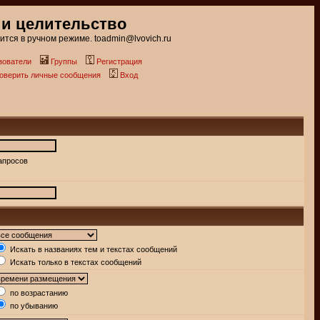
 и целительство
тся в ручном режиме. toadmin@lvovich.ru
зователи
Группы
Регистрация
роверить личные сообщения
Вход
апросов
Искать в названиях тем и текстах сообщений
Искать только в текстах сообщений
по возрастанию
по убыванию