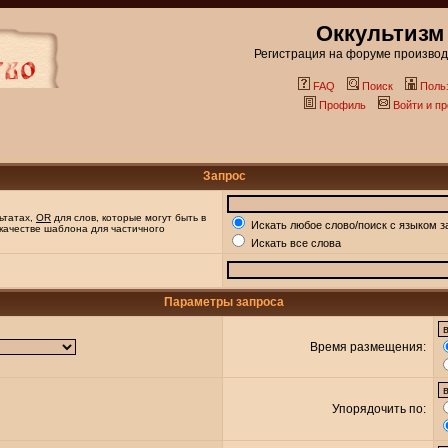
Оккультизм
Регистрация на форуме производи
FAQ
Поиск
Поль
Профиль
Войти и п
Запрос
ьтатах,
OR
для слов, которые могут быть в
Искать любое слово/поиск с языком з
 качестве шаблона для частичного
Искать все слова
Параметры запроса
Время размещения:
Упорядочить по: