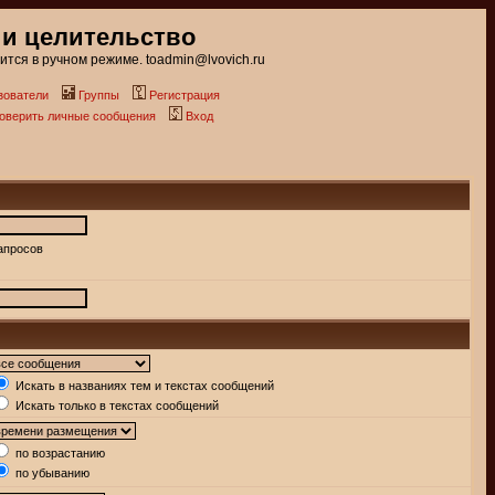
 и целительство
тся в ручном режиме. toadmin@lvovich.ru
зователи
Группы
Регистрация
роверить личные сообщения
Вход
апросов
Искать в названиях тем и текстах сообщений
Искать только в текстах сообщений
по возрастанию
по убыванию