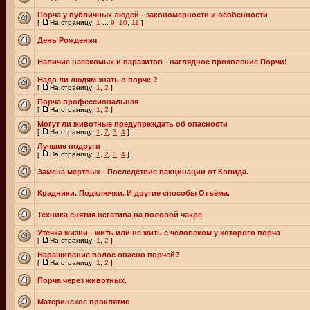
Порча у публичных людей - закономерности и особенности
[
На страницу:
1
...
9
,
10
,
11
]
День Рождения
Наличие насекомых и паразитов - наглядное проявление Порчи!
Надо ли людям знать о порче ?
[
На страницу:
1
,
2
]
Порча профессиональная
[
На страницу:
1
,
2
]
Могут ли животные предупреждать об опасности
[
На страницу:
1
,
2
,
3
,
4
]
Лучшие подруги
[
На страницу:
1
,
2
,
3
,
4
]
Замена мертвых - Последствие вакцинации от Ковида.
Крадники. Подключки. И другие способы Отъёма.
Техника снятия негатива на половой чакре
Утечка жизни - жить или не жить с человеком у которого порча
[
На страницу:
1
,
2
]
Наращивание волос опасно порчей?
[
На страницу:
1
,
2
]
Порча через животных.
Материнское проклятие