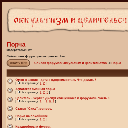
Порча
Модераторы: Нет
Сейчас этот форум просматривают: Нет
Список форумов Оккультизм и целительство
->
Порча
Омен в школе - дети с одержимостью. Что делать?
[
На страницу:
1
,
2
]
Азиатская змеиная порча
[
На страницу:
1
,
2
,
3
]
Целители - черти? Диспут священника и форумчан. Часть 1
[
На страницу:
1
...
7
,
8
,
9
]
Статья "Скид". вопрос.
Порча на покойнике
[
На страницу:
1
,
2
]
Квадроберы и фурри.