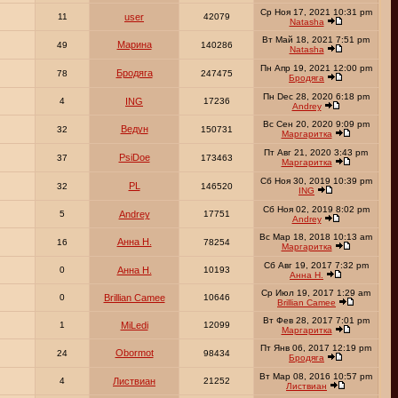
Ср Ноя 17, 2021 10:31 pm
11
user
42079
Natasha
Вт Май 18, 2021 7:51 pm
Марина
49
140286
Natasha
Пн Апр 19, 2021 12:00 pm
Бродяга
78
247475
Бродяга
Пн Dec 28, 2020 6:18 pm
4
ING
17236
Andrey
Вс Сен 20, 2020 9:09 pm
Ведун
32
150731
Маргаритка
Пт Авг 21, 2020 3:43 pm
PsiDoe
37
173463
Маргаритка
Сб Ноя 30, 2019 10:39 pm
PL
32
146520
ING
Сб Ноя 02, 2019 8:02 pm
5
Andrey
17751
Andrey
Вс Мар 18, 2018 10:13 am
Анна Н.
16
78254
Маргаритка
Сб Авг 19, 2017 7:32 pm
0
Анна Н.
10193
Анна Н.
Ср Июл 19, 2017 1:29 am
0
Brillian Camee
10646
Brillian Camee
Вт Фев 28, 2017 7:01 pm
1
MiLedi
12099
Маргаритка
Пт Янв 06, 2017 12:19 pm
Obormot
24
98434
Бродяга
Вт Мар 08, 2016 10:57 pm
4
Листвиан
21252
Листвиан