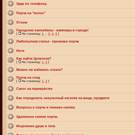
Удар по телефону.
Порча на "волос"
Отъем
Городские каннибалы - вампиры в городе!
[
На страницу:
1
...
3
,
4
,
5
]
Любопытная статья - признаки порчи
Ноги
Как найти Целителя?
[
На страницу:
1
,
2
]
Можно ли избежать отката?
Порча на след
[
На страницу:
1
,
2
]
Сапог на перекрёстке
Как определить оккультный негатив на вещи, предмете
Вопросы о порче и технике снятия.
Удаленное снятие порчи.
Исцеление души и тела