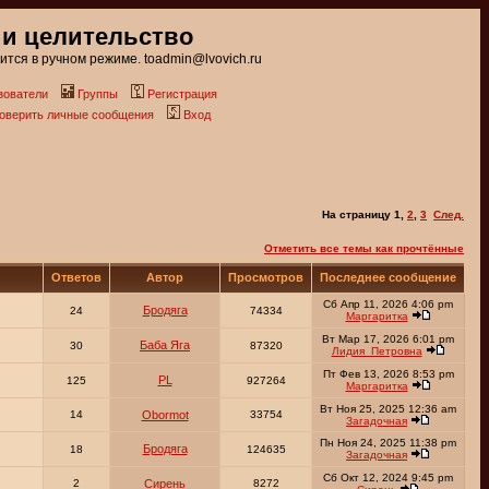
 и целительство
тся в ручном режиме. toadmin@lvovich.ru
зователи
Группы
Регистрация
роверить личные сообщения
Вход
На страницу
1
,
2
,
3
След.
Отметить все темы как прочтённые
Ответов
Автор
Просмотров
Последнее сообщение
Сб Апр 11, 2026 4:06 pm
Бродяга
24
74334
Маргаритка
Вт Мар 17, 2026 6:01 pm
Баба Яга
30
87320
Лидия_Петровна
Пт Фев 13, 2026 8:53 pm
PL
125
927264
Маргаритка
Вт Ноя 25, 2025 12:36 am
14
Obormot
33754
Загадочная
Пн Ноя 24, 2025 11:38 pm
Бродяга
18
124635
Загадочная
Сб Окт 12, 2024 9:45 pm
2
Сирень
8272