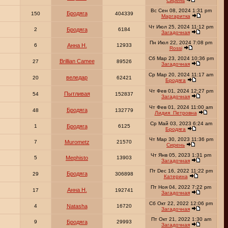
Сирень
Вс Сен 08, 2024 1:31 pm
Бродяга
150
404339
Маргаритка
Чт Июл 25, 2024 11:12 pm
2
Бродяга
6184
Загадочная
Пн Июл 22, 2024 7:08 pm
6
Анна Н.
12933
Rossi
Сб Мар 23, 2024 10:36 pm
Brillian Camee
27
89526
Загадочная
Ср Мар 20, 2024 11:17 am
веледар
20
62421
Бродяга
Чт Фев 01, 2024 12:27 pm
Пытливая
54
152837
Загадочная
Чт Фев 01, 2024 11:00 am
Бродяга
48
132779
Лидия_Петровна
Ср Май 03, 2023 6:24 am
1
Бродяга
6125
Бродяга
Чт Мар 30, 2023 11:36 pm
7
Murometz
21570
Сирень
Чт Янв 05, 2023 1:31 pm
5
Mephisto
13903
Загадочная
Пт Dec 16, 2022 11:22 pm
Бродяга
29
306898
Катерина
Пт Ноя 04, 2022 7:22 pm
Анна Н.
17
192741
Загадочная
Сб Окт 22, 2022 12:06 pm
4
Natasha
16720
Загадочная
Пт Окт 21, 2022 1:30 am
9
Бродяга
29993
Загадочная