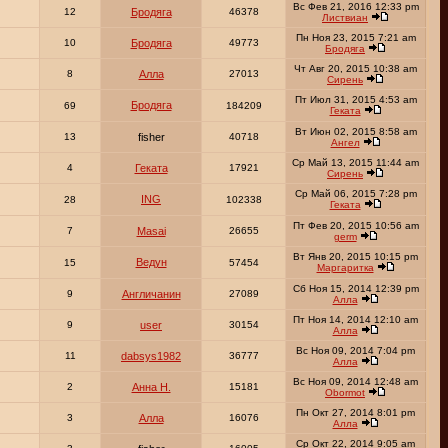
Вс Фев 21, 2016 12:33 pm
12
Бродяга
46378
Листвиан
Пн Ноя 23, 2015 7:21 am
10
Бродяга
49773
Бродяга
Чт Авг 20, 2015 10:38 am
8
Алла
27013
Сирень
Пт Июл 31, 2015 4:53 am
Бродяга
69
184209
Геката
Вт Июн 02, 2015 8:58 am
13
fisher
40718
Ангел
Ср Май 13, 2015 11:44 am
4
Геката
17921
Сирень
Ср Май 06, 2015 7:28 pm
ING
28
102338
Геката
Пт Фев 20, 2015 10:56 am
7
Masai
26655
germ
Вт Янв 20, 2015 10:15 pm
Ведун
15
57454
Маргаритка
Сб Ноя 15, 2014 12:39 pm
9
Англичанин
27089
Алла
Пт Ноя 14, 2014 12:10 am
9
user
30154
Алла
Вс Ноя 09, 2014 7:04 pm
11
dabsys1982
36777
Алла
Вс Ноя 09, 2014 12:48 am
2
Анна Н.
15181
Obormot
Пн Окт 27, 2014 8:01 pm
3
Алла
16076
Алла
Ср Окт 22, 2014 9:05 am