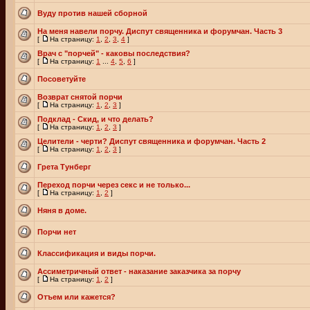
Вуду против нашей сборной
На меня навели порчу. Диспут священника и форумчан. Часть 3
[
На страницу:
1
,
2
,
3
,
4
]
Врач с "порчей" - каковы последствия?
[
На страницу:
1
...
4
,
5
,
6
]
Посоветуйте
Возврат снятой порчи
[
На страницу:
1
,
2
,
3
]
Подклад - Скид, и что делать?
[
На страницу:
1
,
2
,
3
]
Целители - черти? Диспут священника и форумчан. Часть 2
[
На страницу:
1
,
2
,
3
]
Грета Тунберг
Переход порчи через секс и не только...
[
На страницу:
1
,
2
]
Няня в доме.
Порчи нет
Классификация и виды порчи.
Ассиметричный ответ - наказание заказчика за порчу
[
На страницу:
1
,
2
]
Отъем или кажется?