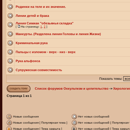
Родинки на теле и их значение.
Линии детей и брака
Линия Симиан "обезьянья складка"
[
На страницу:
1
,
2
]
Манкурты. (Разделена линия Головы и линия Жизни)
Криминальная рука
Пальцы с изломом - верх - низ - верх
Рука альфонса
Супружеская совместимость
Показать темы:
Список форумов Оккультизм и целительство
->
Хирологи
Страница
1
из
1
Новые сообщения
Нет новых сообщений
Новые сообщения [ Популярная тема ]
Нет новых сообщений [ Популярная 
Новые сообщения [ Тема закрыта ]
Нет новых сообщений [ Тема закрыта