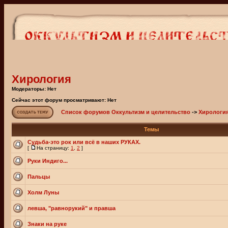
Хирология
Модераторы: Нет
Сейчас этот форум просматривают: Нет
Список форумов Оккультизм и целительство
->
Хирологи
Темы
Судьба-это рок или всё в наших РУКАХ.
[
На страницу:
1
,
2
]
Руки Индиго...
Пальцы
Холм Луны
левша, "равнорукий" и правша
Знаки на руке