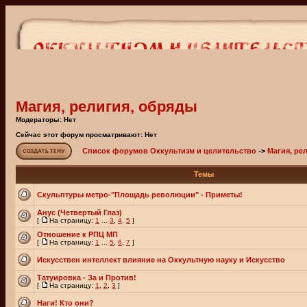
Магия, религия, обряды
Модераторы: Нет
Сейчас этот форум просматривают: Нет
Список форумов Оккультизм и целительство
->
Магия, ре
Темы
Скульптуры метро-"Площадь революции" - Приметы!
Анус (Четвертый Глаз)
[
На страницу:
1
...
3
,
4
,
5
]
Отношение к РПЦ МП
[
На страницу:
1
...
5
,
6
,
7
]
Искусствен интеллект влияние на Оккультную науку и Искусство
Татуировка - За и Против!
[
На страницу:
1
,
2
,
3
]
Наги! Кто они?