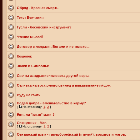
Обряд - Красная смерть
Текст Венчания
Гусли - бесовский инструмент?
Чтение мыслей
Договор с людьми , Богами и не только...
Кошелек
Знаки и Символы!
Свечка за здравие человека другой веры.
Отливка на воск,олово,свинец и выкатывание яйцом.
Вуду на гаити
Подел добра - вмешательство в карму?
[
На страницу:
1
,
2
]
Есть ли "злые" маги ?
Священник - Маг.
[
На страницу:
1
,
2
]
Сензарский язык - гиперборейский (птичий), волхвов и магов.