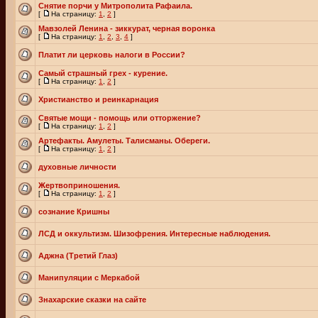
Снятие порчи у Митрополита Рафаила.
[
На страницу:
1
,
2
]
Мавзолей Ленина - зиккурат, черная воронка
[
На страницу:
1
,
2
,
3
,
4
]
Платит ли церковь налоги в России?
Самый страшный грех - курение.
[
На страницу:
1
,
2
]
Христианство и реинкарнация
Святые мощи - помощь или отторжение?
[
На страницу:
1
,
2
]
Артефакты. Амулеты. Талисманы. Обереги.
[
На страницу:
1
,
2
]
духовные личности
Жертвоприношения.
[
На страницу:
1
,
2
]
сознание Кришны
ЛСД и оккультизм. Шизофрения. Интересные наблюдения.
Аджна (Третий Глаз)
Манипуляции с Меркабой
Знахарские сказки на сайте