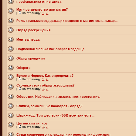
профилактика от негатива
Мат - ругательство или магия?
[
На страницу:
1
,
2
]
Роль кристаллосодержащих веществ в магии: соль, сахар...
Обряд раскрещения
Мертвая вода.
Подвесная люлька как оберег младенца
Обряд крещения
Обереги
Белое и Черное. Как определить?
[
На страницу:
1
,
2
]
Сколько стоит обряд экзорцизма?
[
На страницу:
1
,
2
]
Оборотни. Наблюдения, анализ, противостояние.
Спички, сожженные наоборот - обряд?
Штрих-код. Три шестерки (666) все-таки есть...
Цыганский гипноз
[
На страницу:
1
,
2
]
Сутки солнечного календаря - интересная информация