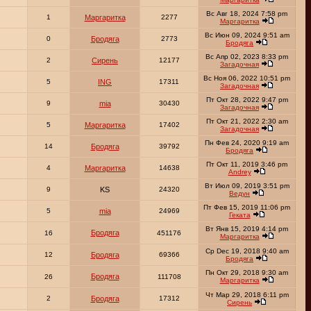
Вс Авг 18, 2024 7:58 pm
1
Маргаритка
2277
Маргаритка
Вс Июн 09, 2024 9:51 am
0
Бродяга
2773
Бродяга
Вс Апр 02, 2023 8:33 pm
2
Сирень
12177
Загадочная
Вс Ноя 06, 2022 10:51 pm
5
ING
17311
Загадочная
Пт Окт 28, 2022 9:47 pm
9
mia
30430
Загадочная
Пт Окт 21, 2022 2:30 am
5
Маргаритка
17402
Загадочная
Пн Фев 24, 2020 9:19 am
14
Бродяга
39792
Бродяга
Пт Окт 11, 2019 3:46 pm
4
Маргаритка
14638
Andrey
Вт Июл 09, 2019 3:51 pm
9
KS
24320
Ведун
Пт Фев 15, 2019 11:06 pm
5
mia
24969
Геката
Вт Янв 15, 2019 4:14 pm
Бродяга
16
451176
Маргаритка
Ср Dec 19, 2018 9:40 am
12
Бродяга
69366
Бродяга
Пн Окт 29, 2018 9:30 am
Бродяга
26
111708
Маргаритка
Чт Мар 29, 2018 6:11 pm
2
Бродяга
17312
Сирень