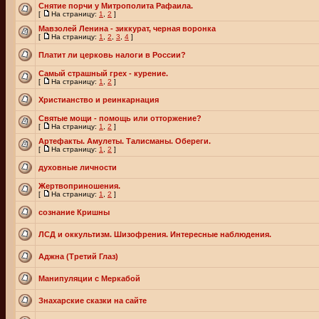
Снятие порчи у Митрополита Рафаила.
[
На страницу:
1
,
2
]
Мавзолей Ленина - зиккурат, черная воронка
[
На страницу:
1
,
2
,
3
,
4
]
Платит ли церковь налоги в России?
Самый страшный грех - курение.
[
На страницу:
1
,
2
]
Христианство и реинкарнация
Святые мощи - помощь или отторжение?
[
На страницу:
1
,
2
]
Артефакты. Амулеты. Талисманы. Обереги.
[
На страницу:
1
,
2
]
духовные личности
Жертвоприношения.
[
На страницу:
1
,
2
]
сознание Кришны
ЛСД и оккультизм. Шизофрения. Интересные наблюдения.
Аджна (Третий Глаз)
Манипуляции с Меркабой
Знахарские сказки на сайте