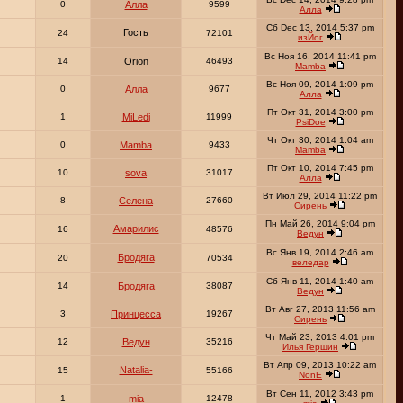
0
Алла
9599
Алла
Сб Dec 13, 2014 5:37 pm
Гость
24
72101
изЙог
Вс Ноя 16, 2014 11:41 pm
14
Orion
46493
Mamba
Вс Ноя 09, 2014 1:09 pm
0
Алла
9677
Алла
Пт Окт 31, 2014 3:00 pm
1
MiLedi
11999
PsiDoe
Чт Окт 30, 2014 1:04 am
0
Mamba
9433
Mamba
Пт Окт 10, 2014 7:45 pm
10
sova
31017
Алла
Вт Июл 29, 2014 11:22 pm
8
Селена
27660
Сирень
Пн Май 26, 2014 9:04 pm
Амарилис
16
48576
Ведун
Вс Янв 19, 2014 2:46 am
Бродяга
20
70534
веледар
Сб Янв 11, 2014 1:40 am
14
Бродяга
38087
Ведун
Вт Авг 27, 2013 11:56 am
3
Принцесса
19267
Сирень
Чт Май 23, 2013 4:01 pm
12
Ведун
35216
Илья Гершин
Вт Апр 09, 2013 10:22 am
Natalia-
15
55166
NonE
Вт Сен 11, 2012 3:43 pm
1
mia
12478