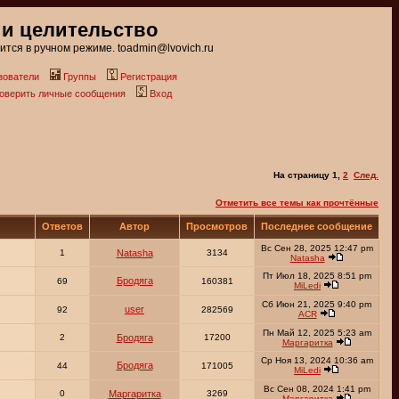
 и целительство
тся в ручном режиме. toadmin@lvovich.ru
зователи
Группы
Регистрация
роверить личные сообщения
Вход
На страницу
1
,
2
След.
Отметить все темы как прочтённые
Ответов
Автор
Просмотров
Последнее сообщение
Вс Сен 28, 2025 12:47 pm
1
Natasha
3134
Natasha
Пт Июл 18, 2025 8:51 pm
Бродяга
69
160381
MiLedi
Сб Июн 21, 2025 9:40 pm
user
92
282569
ACR
Пн Май 12, 2025 5:23 am
2
Бродяга
17200
Маргаритка
Ср Ноя 13, 2024 10:36 am
Бродяга
44
171005
MiLedi
Вс Сен 08, 2024 1:41 pm
0
Маргаритка
3269
Маргаритка