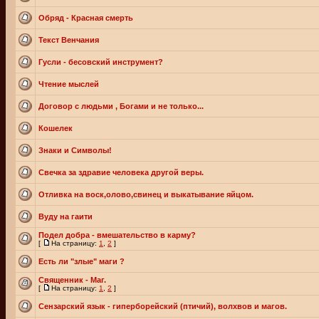
Обряд - Красная смерть
Текст Венчания
Гусли - бесовский инструмент?
Чтение мыслей
Договор с людьми , Богами и не только...
Кошелек
Знаки и Символы!
Свечка за здравие человека другой веры.
Отливка на воск,олово,свинец и выкатывание яйцом.
Вуду на гаити
Подел добра - вмешательство в карму?
[
На страницу:
1
,
2
]
Есть ли "злые" маги ?
Священник - Маг.
[
На страницу:
1
,
2
]
Сензарский язык - гиперборейский (птичий), волхвов и магов.