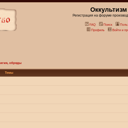
Оккультизм
Регистрация на форуме производи
FAQ
Поиск
Поль
Профиль
Войти и п
лигия, обряды
Темы