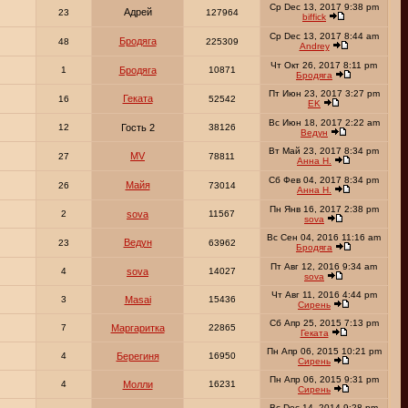
Ср Dec 13, 2017 9:38 pm
Адрей
23
127964
biffick
Ср Dec 13, 2017 8:44 am
Бродяга
48
225309
Andrey
Чт Окт 26, 2017 8:11 pm
1
Бродяга
10871
Бродяга
Пт Июн 23, 2017 3:27 pm
Геката
16
52542
EK
Вс Июн 18, 2017 2:22 am
12
Гость 2
38126
Ведун
Вт Май 23, 2017 8:34 pm
MV
27
78811
Анна Н.
Сб Фев 04, 2017 8:34 pm
Майя
26
73014
Анна Н.
Пн Янв 16, 2017 2:38 pm
2
sova
11567
sova
Вс Сен 04, 2016 11:16 am
Ведун
23
63962
Бродяга
Пт Авг 12, 2016 9:34 am
4
sova
14027
sova
Чт Авг 11, 2016 4:44 pm
3
Masai
15436
Сирень
Сб Апр 25, 2015 7:13 pm
7
Маргаритка
22865
Геката
Пн Апр 06, 2015 10:21 pm
4
Берегиня
16950
Сирень
Пн Апр 06, 2015 9:31 pm
4
Молли
16231
Сирень
Вс Dec 14, 2014 9:28 pm