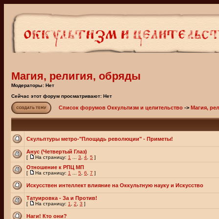
Магия, религия, обряды
Модераторы: Нет
Сейчас этот форум просматривают: Нет
Список форумов Оккультизм и целительство
->
Магия, ре
Скульптуры метро-"Площадь революции" - Приметы!
Анус (Четвертый Глаз)
[
На страницу:
1
...
3
,
4
,
5
]
Отношение к РПЦ МП
[
На страницу:
1
...
5
,
6
,
7
]
Искусствен интеллект влияние на Оккультную науку и Искусство
Татуировка - За и Против!
[
На страницу:
1
,
2
,
3
]
Наги! Кто они?