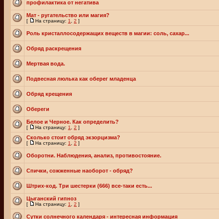
профилактика от негатива
Мат - ругательство или магия?
[
На страницу:
1
,
2
]
Роль кристаллосодержащих веществ в магии: соль, сахар...
Обряд раскрещения
Мертвая вода.
Подвесная люлька как оберег младенца
Обряд крещения
Обереги
Белое и Черное. Как определить?
[
На страницу:
1
,
2
]
Сколько стоит обряд экзорцизма?
[
На страницу:
1
,
2
]
Оборотни. Наблюдения, анализ, противостояние.
Спички, сожженные наоборот - обряд?
Штрих-код. Три шестерки (666) все-таки есть...
Цыганский гипноз
[
На страницу:
1
,
2
]
Сутки солнечного календаря - интересная информация