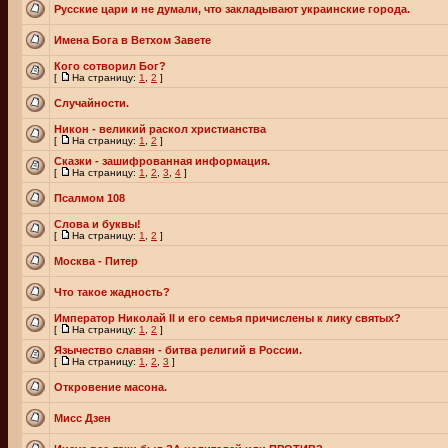
Русские цари и не думали, что закладывают украинские города.
Имена Бога в Ветхом Завете
Кого сотворил Бог?
[
На страницу:
1
,
2
]
Случайности.
Никон - великий раскол христианства
[
На страницу:
1
,
2
]
Сказки - зашифрованная информация.
[
На страницу:
1
,
2
,
3
,
4
]
Псалмом 108
Слова и буквы!
[
На страницу:
1
,
2
]
Москва - Питер
Что такое жадность?
Император Николай II и его семья причислены к лику святых?
[
На страницу:
1
,
2
]
Язычество славян - битва религий в России.
[
На страницу:
1
,
2
,
3
]
Откровение масона.
Мисс Дзен