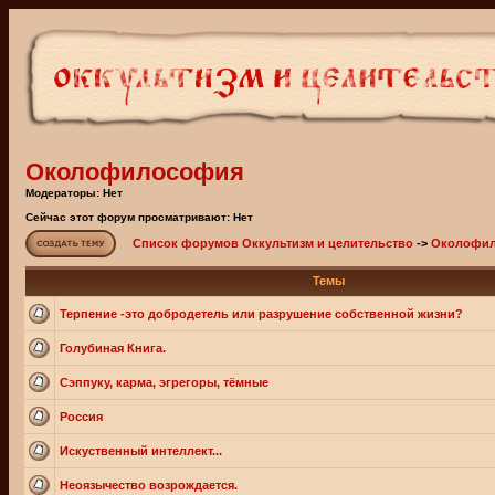
Околофилософия
Модераторы: Нет
Сейчас этот форум просматривают: Нет
Список форумов Оккультизм и целительство
->
Околофи
Темы
Терпение -это добродетель или разрушение собственной жизни?
Голубиная Книга.
Сэппуку, карма, эгрегоры, тёмные
Россия
Искуственный интеллект...
Неоязычество возрождается.