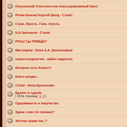
Оккультный Этногенез или пока управляемый Хаос!
Ролан Быков.Георгий Шелд - Стихи!
Страх. Ярость. Гнев. Злость.
Н.А.Зиновьев - Стихи!
РУСЬ! Где ПРАВДА?
Мистицизм - Блок А.А. (философия)
корни колдовства - майкл харрисон
Интернет есть Клипот?
Книги уходят...
СтиХи - Инна Бронштейн
Баланс в судьбе.
[
На страницу:
1
,
2
]
Одержимость и творчество
Удача с чем это связано?
Ангелы среди нас..?