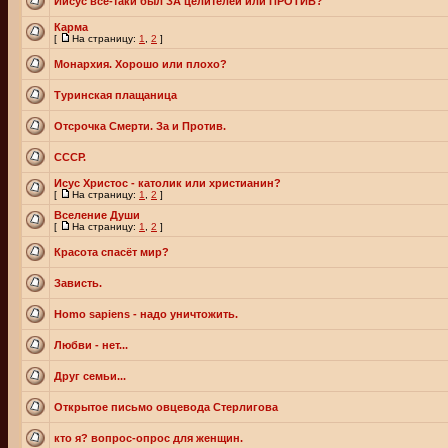
Иисус все-таки был ЗА целителей или ПРОТИВ?
Карма
[
На страницу:
1
,
2
]
Монархия. Хорошо или плохо?
Туринская плащаница
Отсрочка Смерти. За и Против.
СССР.
Исус Христос - католик или христианин?
[
На страницу:
1
,
2
]
Вселение Души
[
На страницу:
1
,
2
]
Красота спасёт мир?
Зависть.
Homo sapiens - надо уничтожить.
Любви - нет...
Друг семьи...
Открытое письмо овцевода Стерлигова
кто я? вопрос-опрос для женщин.