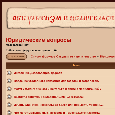
Юридические вопросы
Модераторы: Нет
Сейчас этот форум просматривают: Нет
Список форумов Оккультизм и целительство
->
Юридичес
Темы
Инфляция. Девальвация. Дефолт.
Введение уголовного наказания для гадалок и астрологов.
Могут изъять у бизнеса и не только в связи с мобилизацией?
Выплаты советских вкладов!? Шиш! ..без масла!
Изъять единственное жилье за долги или повысить уровень...
Что могут мошенники, зная серию и номер вашего паспорта