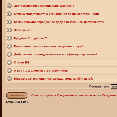
Экстрасенсорика официально узаконена
Отмена свидетельств о регистрации права собственности
Кашпировский оправдан по делу о незаконном целительстве
Завещание...
Кредиты. Что дальше?
Вызов полиции и остальных экстренных служб.
Добровольно-принудительная сертификация целителей
Статья 282
А вот и... уголовная ответственность
Ювенальная юстиция, что ожидает родителей и детей.
Показать темы:
Список форумов Оккультизм и целительство
->
Юридичес
Страница
1
из
1