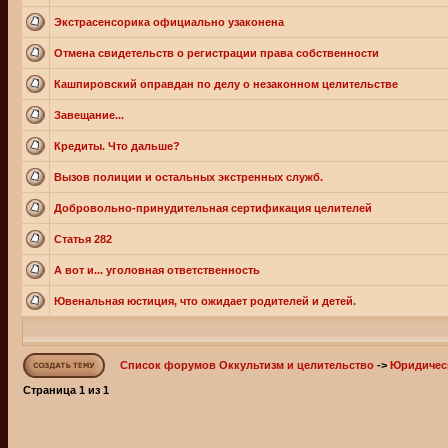
Экстрасенсорика официально узаконена
Отмена свидетельств о регистрации права собственности
Кашпировский оправдан по делу о незаконном целительстве
Завещание...
Кредиты. Что дальше?
Вызов полиции и остальных экстренных служб.
Добровольно-принудительная сертификация целителей
Статья 282
А вот и... уголовная ответственность
Ювенальная юстиция, что ожидает родителей и детей.
Список форумов Оккультизм и целительство
->
Юридичес
Страница
1
из
1