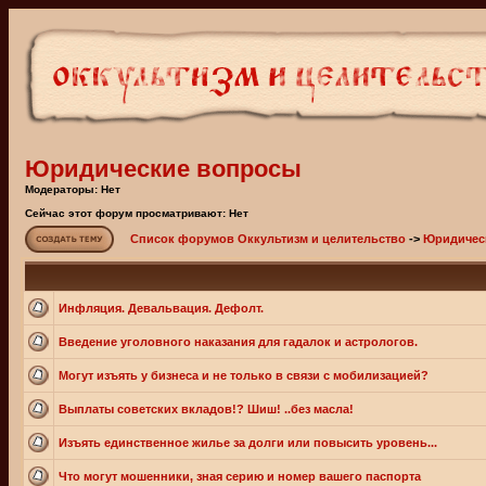
Юридические вопросы
Модераторы: Нет
Сейчас этот форум просматривают: Нет
Список форумов Оккультизм и целительство
->
Юридичес
Инфляция. Девальвация. Дефолт.
Введение уголовного наказания для гадалок и астрологов.
Могут изъять у бизнеса и не только в связи с мобилизацией?
Выплаты советских вкладов!? Шиш! ..без масла!
Изъять единственное жилье за долги или повысить уровень...
Что могут мошенники, зная серию и номер вашего паспорта