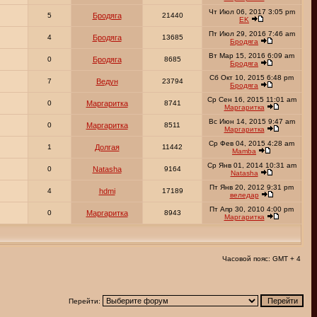
Чт Июл 06, 2017 3:05 pm
5
Бродяга
21440
EK
Пт Июл 29, 2016 7:46 am
4
Бродяга
13685
Бродяга
Вт Мар 15, 2016 6:09 am
0
Бродяга
8685
Бродяга
Сб Окт 10, 2015 6:48 pm
7
Ведун
23794
Бродяга
Ср Сен 16, 2015 11:01 am
0
Маргаритка
8741
Маргаритка
Вс Июн 14, 2015 9:47 am
0
Маргаритка
8511
Маргаритка
Ср Фев 04, 2015 4:28 am
1
Долгая
11442
Mamba
Ср Янв 01, 2014 10:31 am
0
Natasha
9164
Natasha
Пт Янв 20, 2012 9:31 pm
4
hdmi
17189
веледар
Пт Апр 30, 2010 4:00 pm
0
Маргаритка
8943
Маргаритка
Часовой пояс: GMT + 4
Перейти: