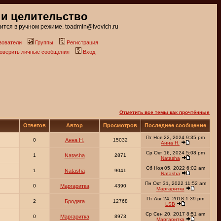
 и целительство
тся в ручном режиме. toadmin@lvovich.ru
зователи
Группы
Регистрация
роверить личные сообщения
Вход
Отметить все темы как прочтённые
Ответов
Автор
Просмотров
Последнее сообщение
Пт Ноя 22, 2024 9:35 pm
0
Анна Н.
15032
Анна Н.
Ср Окт 16, 2024 5:08 pm
1
Natasha
2871
Natasha
Сб Ноя 05, 2022 6:02 am
1
Natasha
9041
Natasha
Пн Окт 31, 2022 11:52 am
0
Маргаритка
4390
Маргаритка
Пт Авг 24, 2018 1:39 pm
2
Бродяга
12768
LSB
Ср Сен 20, 2017 8:51 am
0
Маргаритка
8973
Маргаритка