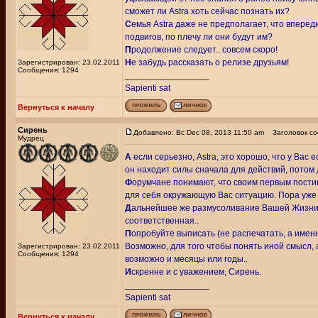
сможет ли Astra хоть сейчас познать их?
С
емья Astra даже не предполагает, что впере
подвигов, по плечу ли они будут им?
П
родолжение следует.. совсем скоро!
Н
е забудь рассказать о релизе друзьям!
Зарегистрирован: 23.02.2011
Сообщения: 1294
_________________
Sapienti sat
Вернуться к началу
Сирень
Добавлено: Вс Dec 08, 2013 11:50 am
Заголовок со
Мудрец
А
если серьезно, Astra, это хорошо, что у Вас
он находит силы сначала для действий, потом 
Ф
орумчане понимают, что своим первым пости
для себя окружающую Вас ситуацию. Пора уже с
Д
альнейшее же размусоливание Вашей Жизни п
соответственная..
П
опробуйте выписать (не распечатать, а имен
Возможно, для того чтобы понять иной смысл, а 
Зарегистрирован: 23.02.2011
Сообщения: 1294
возможно и месяцы или годы..
И
скренне и с уважением, Сирень.
_________________
Sapienti sat
Вернуться к началу