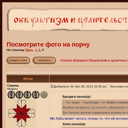
Посмотрите фото на порчу
На страницу
Пред.
1
,
2
,
3
Список форумов Оккультизм и целительс
Автор
Сирень
Добавлено: Вс Dec 08, 2013 10:26 am
Заголовок со
Мудрец
Бродяга писал(а):
... Кто видит - подтвердит, что
Astra с порч
Вообще интересно, из пустого, абсолютно
Вот почему многие нормальные мужики не ж
Н
о Astra может читать только то, что ей интерес
Astra писал(а):