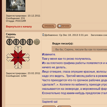
Зарегистрирован: 10.12.2011
Сообщения: 231
Откуда: РОССИЯ
Вернуться к началу
Сирень
Добавлено: Ср Dec 18, 2013 3:31 pm
Заголовок соо
Мудрец
Ведун писал(а):
... Вы бы, Сирень, писали бы как-то понятне
И
звините.
Т
ам у меня как-то резко получилось.
И
з-за плотного графика работы появляется и н
ничего не делать..
Л
ицо отекшее, глаза опухшие красные, волосы п
Зарегистрирован: 23.02.2011
надо это видеть.. Третий месяц работа в реж
Сообщения: 1294
Часто приходится что-то срочное рабочее доде
сделали?..». Коллеги по кабинету, приходя ут
оказываются на сковороде, а мороженный фарш 
С
ознательно под каким-нибудь предлогом стала 
_________________
Sapienti sat