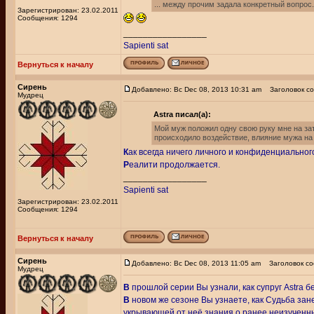
... между прочим задала конкретный вопрос.
Зарегистрирован: 23.02.2011
Сообщения: 1294
_________________
Sapienti sat
Вернуться к началу
Сирень
Добавлено: Вс Dec 08, 2013 10:31 am
Заголовок со
Мудрец
Astra писал(а):
Мой муж положил одну свою руку мне на заты
происходило воздействие, влияние мужа на
К
ак всегда ничего личного и конфиденциального
Р
еалити продолжается.
_________________
Sapienti sat
Зарегистрирован: 23.02.2011
Сообщения: 1294
Вернуться к началу
Сирень
Добавлено: Вс Dec 08, 2013 11:05 am
Заголовок со
Мудрец
В
прошлой серии Вы узнали, как супруг Astra б
В
новом же сезоне Вы узнаете, как Судьба зан
укрывающей от неё знания о ранее неизученных