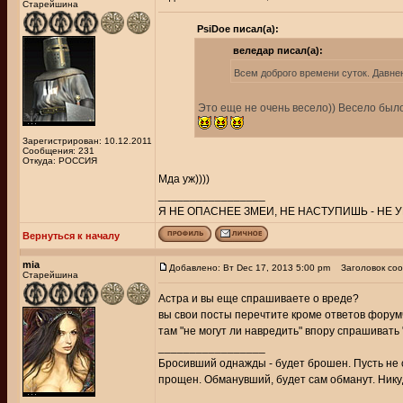
Старейшина
PsiDoe писал(а):
веледар писал(а):
Всем доброго времени суток. Давнен
Это еще не очень весело)) Весело было з
Зарегистрирован: 10.12.2011
Сообщения: 231
Откуда: РОССИЯ
Мда уж))))
_________________
Я НЕ ОПАСНЕЕ ЗМЕИ, НЕ НАСТУПИШЬ - НЕ У
Вернуться к началу
mia
Добавлено: Вт Dec 17, 2013 5:00 pm
Заголовок соо
Старейшина
Астра и вы еще спрашиваете о вреде?
вы свои посты перечтите кроме ответов форумч
там "не могут ли навредить" впору спрашивать
_________________
Бросивший однажды - будет брошен. Пусть не с
прощен. Обманувший, будет сам обманут. Никуд