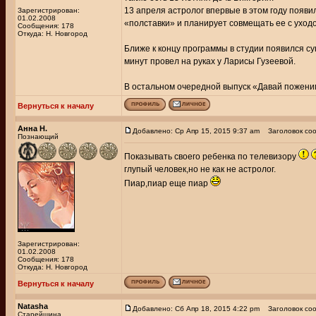
13 апреля астролог впервые в этом году появи
Зарегистрирован:
01.02.2008
«полставки» и планирует совмещать ее с уход
Сообщения: 178
Откуда: Н. Новгород
Ближе к концу программы в студии появился 
минут провел на руках у Ларисы Гузеевой.
В остальном очередной выпуск «Давай пожени
Вернуться к началу
Анна Н.
Добавлено: Ср Апр 15, 2015 9:37 am
Заголовок соо
Познающий
Показывать своего ребенка по телевизору
глупый человек,но не как не астролог.
Пиар,пиар еще пиар
Зарегистрирован:
01.02.2008
Сообщения: 178
Откуда: Н. Новгород
Вернуться к началу
Natasha
Добавлено: Сб Апр 18, 2015 4:22 pm
Заголовок соо
Старейшина