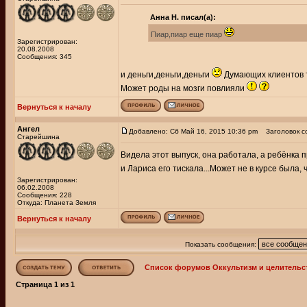
Анна Н. писал(а):
Пиар,пиар еще пиар
Зарегистрирован:
20.08.2008
Сообщения: 345
и деньги,деньги,деньги
Думающих клиентов то
Может роды на мозги повлияли
Вернуться к началу
Ангел
Добавлено: Сб Май 16, 2015 10:36 pm
Заголовок с
Старейшина
Видела этот выпуск, она работала, а ребёнка 
и Лариса его тискала...Может не в курсе была, 
Зарегистрирован:
06.02.2008
Сообщения: 228
Откуда: Планета Земля
Вернуться к началу
Показать сообщения:
Список форумов Оккультизм и целительс
Страница
1
из
1