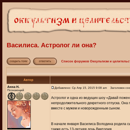
Василиса. Астролог ли она?
Список форумов Оккультизм и целительс
Автор
Анна Н.
Добавлено: Ср Апр 15, 2015 9:08 am
Заголовок соо
Познающий
Астролог и одна из ведущих шоу «Давай пожен
непродолжительного декретного отпуска. Она 
вместе с мужем и новорожденным сыном.
В начале января Василиса Володина родила сы
также есть 13-летняя дочь Виктория.