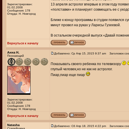
13 апреля астролог впервые в этом году появи
Зарегистрирован:
01.02.2008
«полставки» и планирует совмещать ее с уход
Сообщения: 178
Откуда: Н. Новгород
Ближе к концу программы в студии появился 
минут провел на руках у Ларисы Гузеевой.
В остальном очередной выпуск «Давай пожени
Вернуться к началу
Анна Н.
Добавлено: Ср Апр 15, 2015 9:37 am
Заголовок соо
Познающий
Показывать своего ребенка по телевизору
глупый человек,но не как не астролог.
Пиар,пиар еще пиар
Зарегистрирован:
01.02.2008
Сообщения: 178
Откуда: Н. Новгород
Вернуться к началу
Natasha
Добавлено: Сб Апр 18, 2015 4:22 pm
Заголовок соо
Старейшина