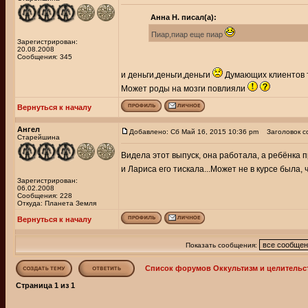
Анна Н. писал(а):
Пиар,пиар еще пиар
Зарегистрирован:
20.08.2008
Сообщения: 345
и деньги,деньги,деньги
Думающих клиентов то
Может роды на мозги повлияли
Вернуться к началу
Ангел
Добавлено: Сб Май 16, 2015 10:36 pm
Заголовок с
Старейшина
Видела этот выпуск, она работала, а ребёнка 
и Лариса его тискала...Может не в курсе была, 
Зарегистрирован:
06.02.2008
Сообщения: 228
Откуда: Планета Земля
Вернуться к началу
Показать сообщения:
Список форумов Оккультизм и целительс
Страница
1
из
1