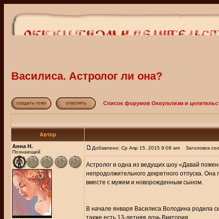
Василиса. Астролог ли она?
Список форумов Оккультизм и целительс
Автор
Анна Н.
Добавлено: Ср Апр 15, 2015 9:08 am
Заголовок соо
Познающий
Астролог и одна из ведущих шоу «Давай пожен
непродолжительного декретного отпуска. Она 
вместе с мужем и новорожденным сыном.
В начале января Василиса Володина родила сы
также есть 13-летняя дочь Виктория.