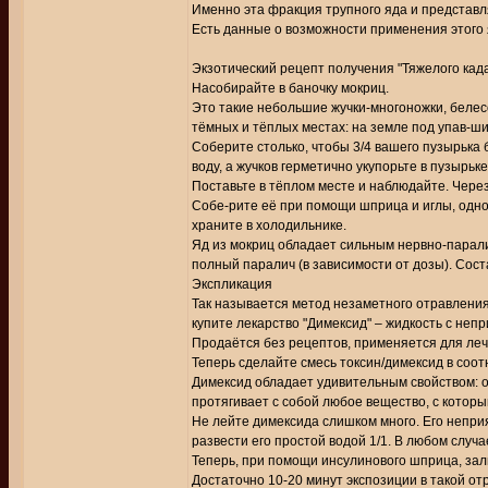
Именно эта фракция трупного яда и представ
Есть данные о возможности применения этого 
Экзотический рецепт получения "Тяжелого кад
Насобирайте в баночку мокриц.
Это такие небольшие жучки-многоножки, белесо
тёмных и тёплых местах: на земле под упав-ш
Соберите столько, чтобы 3/4 вашего пузырька
воду, а жучков герметично укупорьте в пузырьке
Поставьте в тёплом месте и наблюдайте. Через
Собе-рите её при помощи шприца и иглы, одно
храните в холодильнике.
Яд из мокриц обладает сильным нервно-парал
полный паралич (в зависимости от дозы). Сост
Экспликация
Так называется метод незаметного отравления
купите лекарство "Димексид" – жидкость с не
Продаётся без рецептов, применяется для леч
Теперь сделайте смесь токсин/димексид в соот
Димексид обладает удивительным свойством: о
протягивает с собой любое вещество, с которы
Не лейте димексида слишком много. Его непри
развести его простой водой 1/1. В любом случа
Теперь, при помощи инсулинового шприца, зали
Достаточно 10-20 минут экспозиции в такой о