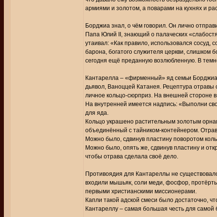
армиями и золотом, а поварами на кухнях и ра
Борджиа знал, о чём говорил. Он лично отправ
Папа Юлий II, знающий о палаческих «слабостя
утаивал: «Как правило, использовался сосуд, 
барона, богатого служителя церкви, слишком б
сегодня ещё преданную возлюбленную. В темн
Кантарелла – «фирменный» яд семьи Борджиа, с
дьявол, Ваноццей Катанея. Рецептура отравы с
личное кольцо-сюрприз. На внешней стороне 
На внутренней имеется надпись: «Выполни свой
для яда.
Кольцо украшено растительным золотым орнаме
объединённый с тайником-контейнером. Отрав
Можно было, сдвинув пластину поворотом кольц
Можно было, опять же, сдвинув пластину и отк
чтобы отрава сделала своё дело.
Противоядия для Кантареллы не существовало,
входили мышьяк, соли меди, фосфор, протёрт
первыми христианскими миссионерами.
Капли такой адской смеси было достаточно, чт
Кантареллу – самая большая честь для самой 