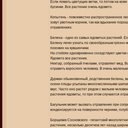
Если ломать цветущие ветки, то потом на коже
бусинки. Все растение очень ядовито.
Копытень - повсеместно распространенное лес
зовут рвотным корнем, так как вдыхание порош
отравлениях.
Белена - одно из самых ядовитых растений. Ег
Белену легко узнать по своеобразным грязно-
похожих на кувшинчики.
На стеблях одновременно соседствуют цветки и
Ядовито все растение.
Нектар, собранный пчелами, отравляет мед. В
отравить взрослого человека. В очень маленьки
Дурман обыкновенный, родственник белены, вы
осени плоды усыпаны многочисленными шипами
вкус. Часто оно растет рядом с жильем человека
растения ядовиты, то при этом случаются отр
Багульник может вызвать отравление при сопр
конденсируется на поверхности черники, голуб
Борщевик Сосновского - гигантский многолетни
растение, несколько десятков лет назад широко