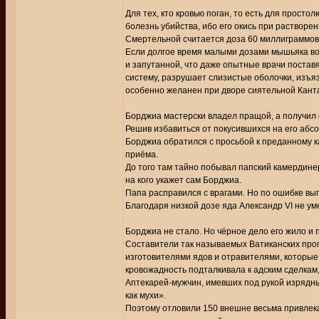
Для тех, кто кровью поган, то есть для прост
болезнь убийства, ибо его окись при растворен
Смертельной считается доза 60 миллиграммов
Если долгое время малыми дозами мышьяка воз
и запутанной, что даже опытные врачи постав
систему, разрушает слизистые оболочки, изъяз
особенно желанен при дворе сиятельной Кант
Борджиа мастерски владел пращой, а получил 
Решив избавиться от покусившихся на его абсо
Борджиа обратился с просьбой к преданному к
приёма.
До того там тайно побывал папский камердинер
на кого укажет сам Борджиа.
Папа расправился с врагами. Но по ошибке вып
Благодаря низкой дозе яда Александр VI не уме
Борджиа не стало. Но чёрное дело его жило и 
Составители так называемых Ватиканских пропи
изготовителями ядов и отравителями, которые
кровожадность подталкивала к адским сделкам,
Аптекарей-мужчин, имевших под рукой изрядны
как мухи».
Поэтому отловили 150 внешне весьма привлека