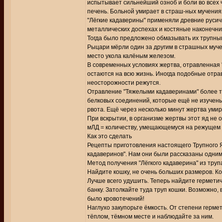
испытывает сильнейший озноб и боли во всех ч
печень. Больной умирает в страш-ных мучения
"Лёгкие кадаверины" применяли древние русич
металлических доспехах и костяные наконечник
Тогда было предложено обмазывать их трупным
Рыцари мёрли один за другим в страшных муче
место укола калёным железом.
В современных условиях жертва, отравленная 
остаются на всю жизнь. Иногда подобные отра
неосторожности режутся.
Отравление "Тяжелыми кадаверинами" более тр
белковых соединений, которые ещё не изучены
рвота. Ещё через несколько минут жертва умир
При вскрытии, в организме жертвы этот яд не 
мЛД = количеству, умещающемуся на режущем и
Как это сделать
Рецепты приготовления настоящего Трупного 
кадаверинов". Нам они были рассказаны одним
Метод получения "Лёгкого кадаверина" из труп
Найдите кошку, не очень больших размеров. Ко
Лучше всего удушить. Теперь найдите гермети
банку. Затолкайте туда труп кошки. Возможно,
было кровотечений!
Наглухо закупорьте ёмкость. От степени герме
тёплом, тёмном месте и наблюдайте за ним.