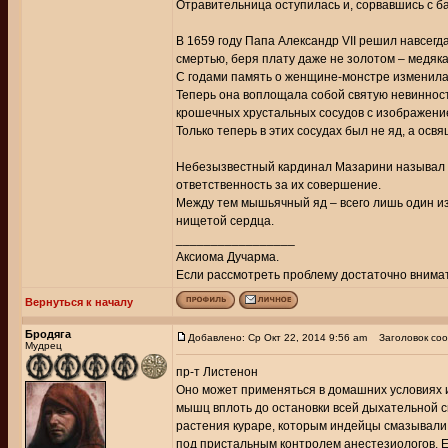
Отравительница оступилась и, сорвавшись с б
В 1659 году Папа Александр VII решил навсегд
смертью, беря плату даже не золотом – медяк
С годами память о женщине-монстре изменил
Теперь она воплощала собой святую невиннос
крошечных хрустальных сосудов с изображение
Только теперь в этих сосудах был не яд, а осв
Небезызвестный кардинал Мазарини называл 
ответственность за их совершение.
Между тем мышьячный яд – всего лишь один из
нищетой сердца.
_________________
Аксиома Дучарма.
Если рассмотреть проблему достаточно внимате
Вернуться к началу
Бродяга
Добавлено: Ср Окт 22, 2014 9:56 am
Заголовок соо
Мудрец
пр-т Листенон
Оно может применяться в домашних условиях 
мышц вплоть до остановки всей дыхательной с
растения кураре, которым индейцы смазывали
под пристальным контролем анестезиологов. Ес