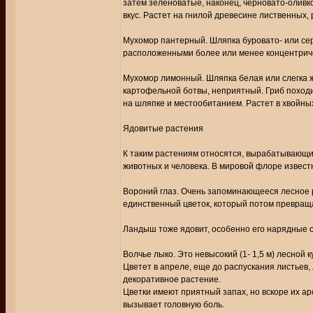
затем зеленоватые, наконец, черновато-оливко
вкус. Растет на гнилой древесине лиственных, 
Мухомор пантерный. Шляпка буровато- или сер
расположенными более или менее концентричес
Мухомор лимонный. Шляпка белая или слегка ж
картофельной ботвы, неприятный. Гриб походи
на шляпке и местообитанием. Растет в хвойны
Ядовитые растения
К таким растениям относятся, вырабатывающ
животных и человека. В мировой флоре известн
Вороний глаз. Очень запоминающееся лесное р
единственный цветок, который потом превращае
Ландыш тоже ядовит, особенно его нарядные 
Волчье лыко. Это невысокий (1- 1,5 м) лесной к
Цветет в апреле, еще до распускания листьев,
декоративное растение.
Цветки имеют приятный запах, но вскоре их а
вызывает головную боль.