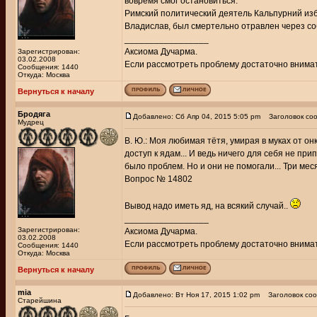
вовремя смог остановиться.
Римский политический деятель Кальпурний изб
Владислав, был смертельно отравлен через с
_________________
Аксиома Дучарма.
Зарегистрирован:
03.02.2008
Если рассмотреть проблему достаточно внимате
Сообщения: 1440
Откуда: Москва
Вернуться к началу
Бродяга
Добавлено: Сб Апр 04, 2015 5:05 pm
Заголовок соо
Мудрец
В. Ю.: Моя любимая тётя, умирая в муках от о
доступ к ядам... И ведь ничего для себя не пр
было проблем. Но и они не помогали... Три мес
Вопрос № 14802
Вывод надо иметь яд, на всякий случай..
_________________
Зарегистрирован:
Аксиома Дучарма.
03.02.2008
Если рассмотреть проблему достаточно внимате
Сообщения: 1440
Откуда: Москва
Вернуться к началу
mia
Добавлено: Вт Ноя 17, 2015 1:02 pm
Заголовок соо
Старейшина