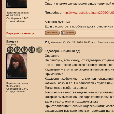
Спасти в таком случае может лишь непрямой м
Подробнее:
http://www.rosbalt.ru/main/2009/04/
Зарегистрирован:
03.02.2008
_________________
Сообщения: 1440
Откуда: Москва
Аксиома Дучарма.
Если рассмотреть проблему достаточно внимате
Вернуться к началу
Бродяга
Добавлено: Ср Окт 29, 2014 10:47 am
Заголовок со
Мудрец
Кадаверин (Трупный яд)
Описание
Не ошибусь, если скажу, что кадаверин (трупны
пор полностью не известен. Основу составляю
Кадаверин – это густая жидкость или слизь с 
Применение
Кадаверин эффективен только при попадании в 
колючки, ножи и т.п. Он относится к группе н
Зарегистрирован:
03.02.2008
Токсические свойства и дозы
Сообщения: 1440
Откуда: Москва
Токсические свойства кадаверина могут очень 
которые вызывают общее заражение крови, а е
дело в технологии и исходном сырье.
При отравлении "Лёгкими кадаверинами" место 
захватывает всю конечность и переходит на т