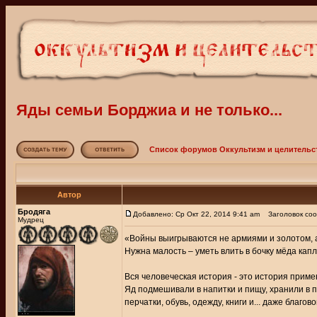
Яды семьи Борджиа и не только...
Список форумов Оккультизм и целительс
Автор
Бродяга
Добавлено: Ср Окт 22, 2014 9:41 am
Заголовок сооб
Мудрец
«Войны выигрываются не армиями и золотом, а
Нужна малость – уметь влить в бочку мёда кап
Вся человеческая история - это история приме
Яд подмешивали в напитки и пищу, хранили в 
перчатки, обувь, одежду, книги и... даже благо
_________________