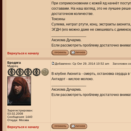
При соприкосновении с кожей яд начнёт поступ
составами. На наш взгляд, это не лучшее решен
достаточном количестве.
Токсины
Сулема, нитрат ртути, конц. экстракты аконита
ЭГДН (его можно даже не смешивать с димексид
_________________
Аксиома Дучарма.
Если рассмотреть проблему достаточно внимате
Вернуться к началу
Бродяга
Добавлено: Ср Окт 29, 2014 10:52 am
Заголовок со
Мудрец
В клубне Аконита - смерть, остановка сердца в 
Антидот - кислое молоко.
_________________
Аксиома Дучарма.
Если рассмотреть проблему достаточно внимате
Зарегистрирован:
03.02.2008
Сообщения: 1440
Откуда: Москва
Вернуться к началу