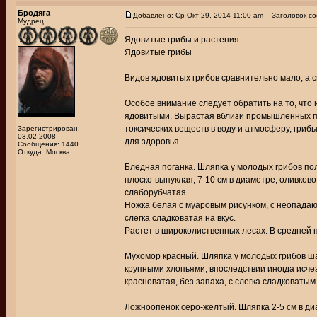
Бродяга
Добавлено: Ср Окт 29, 2014 11:00 am
Заголовок со
Мудрец
Ядовитые грибы и растения
Ядовитые грибы
Видов ядовитых грибов сравнительно мало, а с
Особое внимание следует обратить на то, что 
ядовитыми. Вырастая вблизи промышленных пр
токсических веществ в воду и атмосферу, гриб
Зарегистрирован:
03.02.2008
для здоровья.
Сообщения: 1440
Откуда: Москва
Бледная поганка. Шляпка у молодых грибов по
плоско-выпуклая, 7-10 см в диаметре, оливков
слаборубчатая.
Ножка белая с муаровым рисунком, с неопадаю
слегка сладковатая на вкус.
Растет в широколиственных лесах. В средней п
Мухомор красный. Шляпка у молодых грибов ша
крупными хлопьями, впоследствии иногда исче
красноватая, без запаха, с слегка сладковатым
Ложноопенок серо-желтый. Шляпка 2-5 см в ди