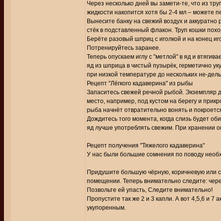
Через несколько дней вы замети-те, что из тру
жидкости накопится хотя бы 2-4 мл – можете п
Вынесите банку на свежий воздух и аккуратно 
стёк в подставленный флакон. Труп кошки похор
Берёте разовый шприц с иголкой и на конец иг
Потренируйтесь заранее.
Теперь опускаем иглу с "метлой" в яд и втягив
яд из шприца в чистый пузырёк, герметично уку
при низкой температуре до нескольких не-дель
Рецепт "Лёгкого кадаверина" из рыбы
Запаситесь свежей речной рыбой. Экземпляр до
место, например, под кустом на берегу и прик
рыба начнёт отвратительно вонять и покроетс
Дождитесь того момента, когда слизь будет об
яд лучше употреблять свежим. При хранении о
Рецепт получения "Тяжелого кадаверина"
У нас были большие сомнения по поводу необхо
Придушите большую чёрную, коричневую или се
помещении. Теперь внимательно следите: через
Позвольте ей упасть, Следите внимательно!
Пропустите так же 2 и 3 капли. А вот 4,5,6 и 
укупоренным.