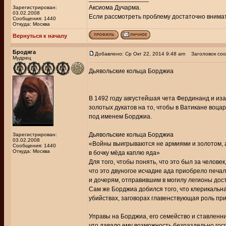
Аксиома Дучарма.
Зарегистрирован:
03.02.2008
Если рассмотреть проблему достаточно внимате
Сообщения: 1440
Откуда: Москва
Вернуться к началу
Бродяга
Добавлено: Ср Окт 22, 2014 9:48 am
Заголовок соо
Мудрец
Дьявольские кольца Борджиа
В 1492 году августейшая чета Фердинанд и из
золотых дукатов на то, чтобы в Ватикане воца
под именем Борджиа.
Дьявольские кольца Борджиа
Зарегистрирован:
03.02.2008
«Войны выигрываются не армиями и золотом, а
Сообщения: 1440
Откуда: Москва
в бочку мёда каплю яда»
Для того, чтобы понять, что это был за челове
что это двуногое исчадие ада приобрело печа
и дочерям, отправившим в могилу легионы до
Сам же Борджиа добился того, что клерикальн
убийствах, заговорах главенствующая роль пр
Управы на Борджиа, его семейство и ставленни
что давало ему возможность безраздельно гос