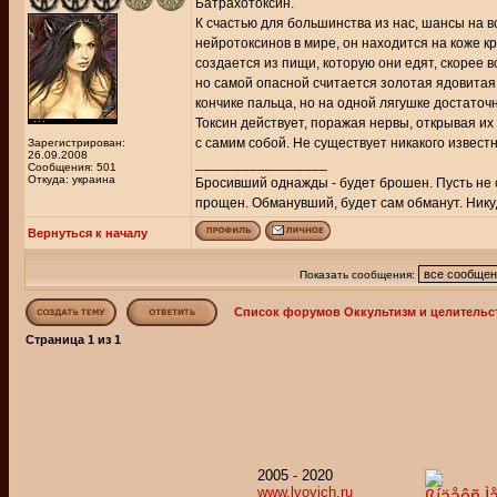
Батрахотоксин.
К счастью для большинства из нас, шансы на 
нейротоксинов в мире, он находится на коже к
создается из пищи, которую они едят, скорее в
но самой опасной считается золотая ядовитая
кончике пальца, но на одной лягушке достаточн
Токсин действует, поражая нервы, открывая их
с самим собой. Не существует никакого извест
Зарегистрирован:
26.09.2008
_________________
Сообщения: 501
Откуда: украина
Бросивший однажды - будет брошен. Пусть не с
прощен. Обманувший, будет сам обманут. Никуд
Вернуться к началу
Показать сообщения:
Список форумов Оккультизм и целительс
Страница
1
из
1
2005 - 2020
www.lvovich.ru