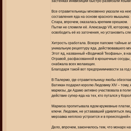
застенках инквизиции быстро развязали языки
Все отравительницы мгновенно указали на нек
составления яда на основе красного мышьяка: 
Спара, впрочем, оказалась крепким орешком.
Пытки не сломили её. Александр VII, которому,
освободить её из заточения, но установить сле
Хитрость сработала. Вскоре папские тайные 
уникальную рецептуру яда, действовавшего мг
Этот яд, названный «Водичкой Теофаны», в на
Отравой, расфасованной в крошечные сосуды,
снабжала всех желающих.
Благодаря такой вот предприимчивости за год
В Палермо, где отравительницу якобы обезгла
Ватикан подарил королю Людовику XIV – тому, 
маркизы, ди Адамо активно участвовала в поли
действие супер-яда на тех, кто путался у Коро
Маркиза пропитывала ядом кружевные платки, 
ключи. Людовик, не устававший удивляться лиц
мерзавка неплохо устроится и в преисподней»
Дело, впрочем, закончилось тем, что монарх н