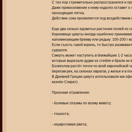
С тех пор стремительно распространился и пр
Даже прикосновение к нему надолго оставит о
проходящие пятна.
Действие сока проявляется под воздействием 
Еще два сильно ядовитых растения полей из се
Корневище цикуты иногда ошибочно принимают 
напоминающим брюкву или редьку: 100-200 г ко
Если съесть такой корень, то быстро развивае
судороги.
Смерть может наступить в ближайшие 1-2 часа
которые вырезали дудки из стеб­ля и брали их в
Болиголов растёт почти по всей европейской ч
берегам рек, на склонах оврагов, у жилья и в по
В Древней Греции цикуту использовали как оф
казнён Сократ).
Признаки отравления:
- болевые спазмы по всему животу;
- тошнота;
- неукротимая рвота;