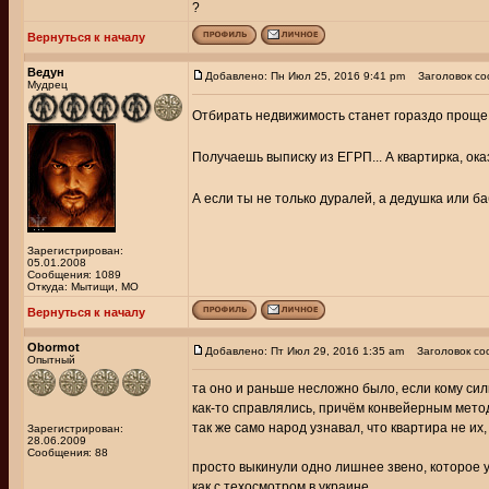
?
Вернуться к началу
Ведун
Добавлено: Пн Июл 25, 2016 9:41 pm
Заголовок со
Мудрец
Отбирать недвижимость станет гораздо проще
Получаешь выписку из ЕГРП... А квартирка, ок
А если ты не только дуралей, а дедушка или ба
Зарегистрирован:
05.01.2008
Сообщения: 1089
Откуда: Мытищи, МО
Вернуться к началу
Obormot
Добавлено: Пт Июл 29, 2016 1:35 am
Заголовок со
Опытный
та оно и раньше несложно было, если кому сил
как-то справлялись, причём конвейерным мето
так же само народ узнавал, что квартира не их
Зарегистрирован:
28.06.2009
Сообщения: 88
просто выкинули одно лишнее звено, которое у
как с техосмотром в украине.