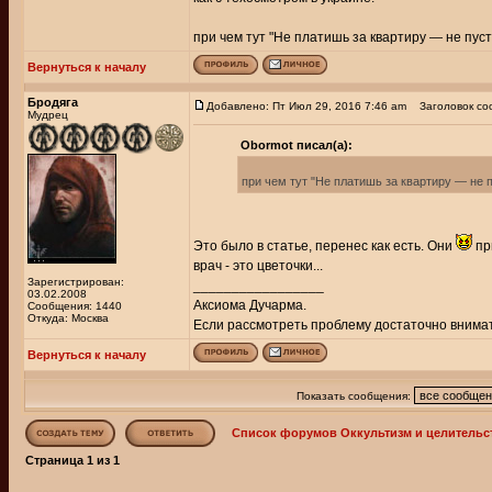
при чем тут "Не платишь за квартиру — не пуст
Вернуться к началу
Бродяга
Добавлено: Пт Июл 29, 2016 7:46 am
Заголовок со
Мудрец
Obormot писал(а):
при чем тут "Не платишь за квартиру — не п
Это было в статье, перенес как есть. Они
пр
врач - это цветочки...
Зарегистрирован:
_________________
03.02.2008
Аксиома Дучарма.
Сообщения: 1440
Откуда: Москва
Если рассмотреть проблему достаточно внимате
Вернуться к началу
Показать сообщения:
Список форумов Оккультизм и целительс
Страница
1
из
1