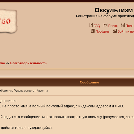
Оккультизм
Регистрация на форуме производи
FAQ
Поиск
Поль
Профиль
Войти и п
тво
->
Благотворительность
Сообщение
бщения: Руководство от Админа
дающиеся.
 Не просто Имя, а полный почтовый адрес, с индексом, адресом и ФИО.
 видит это сообщение, мог отправить конкретную посылку (разумеется, за свой
к действительно нуждающийся.