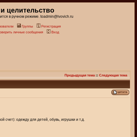
 и целительство
тся в ручном режиме. toadmin@lvovich.ru
зователи
Группы
Регистрация
роверить личные сообщения
Вход
Предыдущая тема
::
Следующая тема
 счет): одежду для детей, обувь, игрушки и т.д.