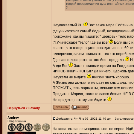
теорий перерождения душ или тайных знан
?
Неуважаемый PL
Вот закон мэра Собянина 
где уничтожают самый бедный, незащищенный,
прихожане, как вы пишите: " церковь - тело нар
."! Уничтожают "тело" Где вы все
Если вы с н
знаете, что вакцинацию проводить после 60 ти 
аллергиков, зачем прививать тех кто переболе
Где ваш голос против этого бес - предела
Н-
А где Бог
Закон приняли прямо на Рождеств
ЧИНОВНИКИ - ПОПЫ!? Да ничего...церковь давн
Неужели не видите
Книжки знать хорошо.
А Жизнь она другая, я не разу не слышала, ч
ПРОЖИТЬ, есть зарплаты, меньше чем пенсии и 
Придите в Мэрию, скажите слово божие..НЕ В
Не придете, потому что бздите
Вернуться к началу
Andrey
Добавлено: Чт Янв 07, 2021 11:49 am
Заголовок со
Старейшина
Наташа, сказано эмоционально, но верно. Идёт 