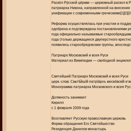
Раско́л Ру́сской це́ркви — церковный раскол в
патриарха Никона, направленной на внесение 
унификации с современными греческими[1][2][3]
Реформа осуществлялась при участии и подде
одобрена и подтверждена постановлениями ря
года официально называемые старообрядцами[
года (только держащиеся двуперстного крестно
появились старообрядческие группы, впослед
Патриарх Московский и всея Руси
Материал из Википедии — свободной энцикло
Святейший Патриарх Московский и всея Руси
церк.-слав. Свѧтѣ́йшїй патрїа́рхъ моско́вскїй и҆ в
Монограмма патриарха Московского и всея Ру
Должность занимает
Кирилл
с 1 февраля 2009 года
Возглавляет Русскую православную церковь
Форма обращения Его Святейшество
Резиденция Данилов монастырь