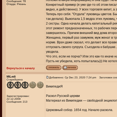
положительную информацию) и она будет лечи
Сообщения: 78
Откуда: Рязань
Конкретный пример (я уже где-то об этом писал
видно, и действенно). У всех торговля кипит, а
Теперь про себя. "Отдала" луковицы цветов. 
так делала). Выкопала 1,5 ведра этих луковиц, 
2 сестры. Одна начала делать капитальный ремо
этот ремонт предназначенных, то рабочих перем
завершилось. Причем внешний вид дома второй
Женщина, первый раз замужем, муж женат в трет
норме. Врач даже сказал, что делает все прав
отпускать своего супруга. Съездила к бабушке.
уводила.
Что это, если не порча? Или это как-то иначе 
Пусть не убедила, хоть попыталась))) Не хотела
Вернуться к началу
MiLedi
Добавлено: Ср Dec 23, 2020 7:24 pm
Заголовок соо
Старейшина
ВикипедиЯ
Раскол Русской церкви
Зарегистрирован:
22.12.2009
Материал из Википедии — свободной энцикло
Сообщения: 213
Церковный cобор. 1654 год. Начало раскола.