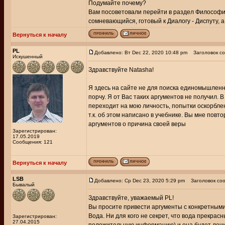
Подумайте почему?
Вам посоветовали перейти в раздел Философии,
сомневающийся, готовый к Диалогу - Диспуту, а 
Вернуться к началу
PL
Добавлено: Вт Dec 22, 2020 10:48 pm
Заголовок со
Искушенный
Здравствуйте Natasha!
Я здесь на сайте не для поиска единомышленн
порчу. Я от Вас таких аргументов не получил. 
переходит на мою личность, попытки оскорблен
т.к. об этом написано в учебнике. Вы мне повт
аргументов о причина своей веры
Зарегистрирован:
17.05.2019
Сообщения: 121
Вернуться к началу
LSB
Добавлено: Ср Dec 23, 2020 5:29 pm
Заголовок соо
Бывалый
Здравствуйте, уважаемый PL!
Вы просите привести аргументы с конкретными
Вода. Ни для кого не секрет, что вода прекра
Зарегистрирован:
27.04.2015