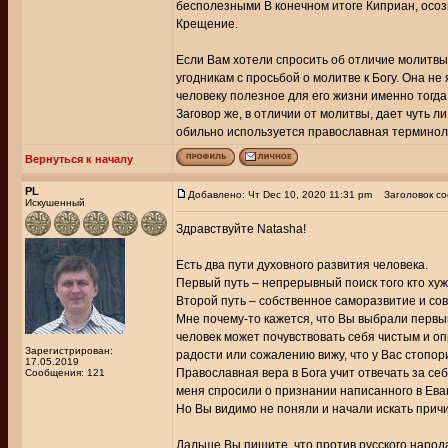
бесполезными В конечном итоге Киприан, осозн
Крещение.
Если Вам хотели спросить об отличие молитвы 
угодникам с просьбой о молитве к Богу. Она н
человеку полезное для его жизни именно тогда,
Заговор же, в отличии от молитвы, дает чуть 
обильно используется православная терминол
Вернуться к началу
PL
Добавлено: Чт Dec 10, 2020 11:31 pm
Заголовок со
Искушенный
Здравствуйте Natasha!
Есть два пути духовного развития человека.
Первый путь – непрерывный поиск того кто хуж
Второй путь – собственное саморазвитие и со
Мне почему-то кажется, что Вы выбрали первый
человек может почувствовать себя чистым и оп
Зарегистрирован:
радости или сожалению вижу, что у Вас стопор
17.05.2019
Православная вера в Бога учит отвечать за себ
Сообщения: 121
меня спросили о признании написанного в Еванг
Но Вы видимо не поняли и начали искать причи
Дальше Вы пишите, что против русского народа