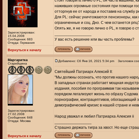
стоит говорить лично о PL, он часть машины, к
наживших огромные состояния при помощи госу
отторгнув ее от народа и поставив на службу р
Для PL: сейчас уничтожаются пенсионеры, как к
ограниченные и соц. Дно. С чем останется рпц
Опять же, я не говорю лично о PL, я говорю о 
Зарегистрирован:
_________________
15.04.2008
У вас есть решение или вы часть проблемы?
Сообщения: 683
Откуда: Германия
Вернуться к началу
Маргаритка
Добавлено: Сб Янв 16, 2021 5:34 pm
Заголовок соо
Старейшина
Святейший Патриарх Алексий II:
"Мы должны осознать, что против нашего наро
В западных странах работает мощная индустр
издания, пособия по программам так называем
порядком легализуют жизнь по образу Содома 
порнографии, контрацептивов, обогащающий 
демографический кризис в нашей стране и не
Зарегистрирован:
27.02.2008
Народ уважал и любил Патриарха Алексия ii
Сообщения: 648
Откуда: Москва
_________________
Страшно держать тигра за хвост. Но еще страш
Вернуться к началу