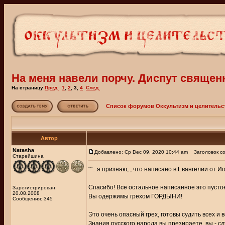
На меня навели порчу. Диспут священ
На страницу
Пред.
1
,
2
,
3
,
4
След.
Список форумов Оккультизм и целительс
Автор
Natasha
Добавлено: Ср Dec 09, 2020 10:44 am
Заголовок со
Старейшина
""...я признаю, , что написано в Евангелии от Ио
Спасибо! Все остальное написанное это пусто
Зарегистрирован:
20.08.2008
Вы одержимы грехом ГОРДЫНИ!
Сообщения: 345
Это очень опасный грех, готовы судить всех и в
Знания русского народа вы презираете, вы - с