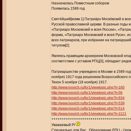
Назначалась Поместным собором
Появилась 1589 год
Святе́йший[комм 1] Патриа́рх Моско́вский и всея́
Русской православной церкви. В разные годы 
«Патриарх Московский и всея России», «Патриа
форма, «Патриарх Московский и всея Руси», и
всех патриархов, при избрании на патриарший
титулом[2].
Являясь правящим архиереем Московской епархи
соответствии с уставом РПЦ[3], обладает ряд
Патриаршество учреждено в Москве в 1589 году
ноября) 1917 года решением Всероссийского 
Тихон 5 ноября (18 ноября) 1917.
http://www.lvovich.ru/for1/viewtopic.php?t=160
http://www.lvovich.ru/for1/viewtopic.php?t=56
http://www.lvovich.ru/for1/viewtopic.php?t=934
http://www.lvovich.ru/for1/viewtopic.php?t=539
http://www.lvovich.ru/for1/viewtopic.php?t=514
http://www.lvovich.ru/for1/viewtopic.php?t=1121
++++++++++++++++++++++++++++++++++++++
Уважаемый PI
Специально для Вас , Образование РПЦ - Церк