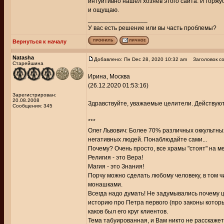
интуитивно нашёл хозяев этого сайта. И горжус
и ощущаю.
_________________
У вас есть решение или вы часть проблемы?
Вернуться к началу
Natasha
Добавлено: Пн Dec 28, 2020 10:32 am
Заголовок со
Старейшина
Ирина, Москва
(26.12.2020 01:53:16)
Зарегистрирован:
20.08.2008
Здравствуйте, уважаемые целители. Действуют
Сообщения: 345
***
Олег Львович: Более 70% различных оккультных
негативных людей. Понаблюдайте сами...
Почему? Очень просто, все храмы "стоят" на м
Религия - это Вера!
Магия - это Знания!
Порчу можно сделать любому человеку, в том ч
монашками.
Всегда надо думать! Не задумывались почему ц
историю про Петра первого (про законы которы
каков был его круг клиентов.
Тема табуированная, и Вам никто не расскажет