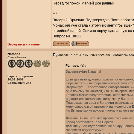
Перед госпожой Магией Все равны!
***
Валерий Юрьевич: Подтверждаю. Тоже работал
Монахиня уже стала к этому моменту "бывшей"..
семейной парой. Снимал порчу, сделанную на 
Вопрос № 18022
Вернуться к началу
Natasha
Добавлено: Чт Янв 07, 2021 9:25 am
Заголовок соо
Старейшина
PL писал(а):
Здравствуйте Natasha!
Зарегистрирован:
Есть два пути духовного развития человека.
20.08.2008
Сообщения: 345
Первый путь – непрерывный поиск того кто 
Второй путь – собственное саморазвитие и
Мне почему-то кажется, что Вы выбрали пер
человек может почувствовать себя чистым и
радости или сожалению вижу, что у Вас сто
Православная вера в Бога учит отвечать за 
меня спросили о признании написанного в Ев
Но Вы видимо не поняли и начали искать пр
Дальше Вы пишите, что против русского нар
народ составляет Тело Церкви.
Дальше у Вас идет обвинение в нарушениях 
говорится об узости ума.
Интересно было узнать в чем у Natasha ум