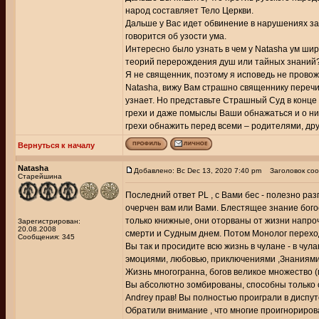
народ составляет Тело Церкви.
Дальше у Вас идет обвинение в нарушениях зап
говорится об узости ума.
Интересно было узнать в чем у Natasha ум ш
теорий перерождения душ или тайных знаний
Я не священник, поэтому я исповедь не провожу
Natasha, вижу Вам страшно священнику перечи
узнает. Но представьте Страшный Суд в конце 
грехи и даже помыслы Ваши обнажаться и о них
грехи обнажить перед всеми – родителями, др
Вернуться к началу
Natasha
Добавлено: Вс Dec 13, 2020 7:40 pm
Заголовок соо
Старейшина
Последний ответ PL , с Вами бес - полезно раз
очерчен вам или Вами. Блестящее знание бого
только книжные, они оторваны от жизни напроч
Зарегистрирован:
20.08.2008
смерти и Судным днем. Потом Монолог перехо
Сообщения: 345
Вы так и просидите всю жизнь в чулане - в чул
эмоциями, любовью, приключениями ,Знаниями
Жизнь многогранна, богов великое множество (
Вы абсолютно зомбированы, способны только о
Andrey прав! Вы полностью проиграли в диспуте
Обратили внимание , что многие проигнориров