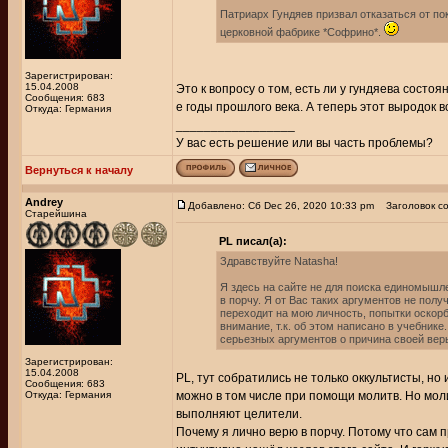
Патриарх Гундяев призвал отказаться от по
церковной фабрике *Софрино*.
Зарегистрирован:
15.04.2008
Это к вопросу о том, есть ли у гундяева состо
Сообщения: 683
е годы прошлого века. А теперь этот выродок 
Откуда: Германия
_________________
У вас есть решение или вы часть проблемы?
Вернуться к началу
Andrey
Добавлено: Сб Dec 26, 2020 10:33 pm
Заголовок со
Старейшина
PL писал(а):
Здравствуйте Natasha!
Я здесь на сайте не для поиска единомышл
в порчу. Я от Вас таких аргументов не полу
переходит на мою личность, попытки оскорб
внимание, т.к. об этом написано в учебнике
серьезных аргументов о причина своей вер
Зарегистрирован:
15.04.2008
PL, тут собратились не только оккультисты, но
Сообщения: 683
Откуда: Германия
можно в том числе при помощи молитв. Но мол
выполняют целители.
Почему я лично верю в порчу. Потому что сам п