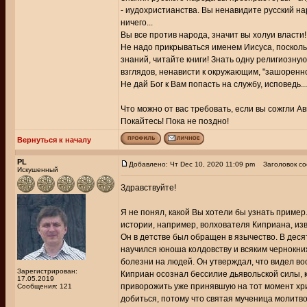
- иудохристианства. Вы ненавидите русский нар
ничего...
Вы все против народа, значит вы холуи власти!
Не надо прикрываться именем Иисуса, поскольк
знаний, читайте книги! Знать одну религиозну
взглядов, ненависти к окружающим, "зашореннос
Не дай Бог к Вам попасть на службу, исповедь...
Что можно от вас требовать, если вы сожгли Ав
Покайтесь! Пока не поздно!
Вернуться к началу
PL
Добавлено: Чт Dec 10, 2020 11:09 pm
Заголовок со
Искушенный
Здравствуйте!
Я не понял, какой Вы хотели бы узнать пример
истории, например, волхователя Киприана, изве
Он в детстве был обращен в язычество. В десят
научился юноша колдовству и всяким чернокни
болезни на людей. Он утверждал, что видел во
Зарегистрирован:
Киприан осознал бессилие дьявольской силы, 
17.05.2019
приворожить уже принявшую на тот момент хрис
Сообщения: 121
добиться, потому что святая мученица молитв