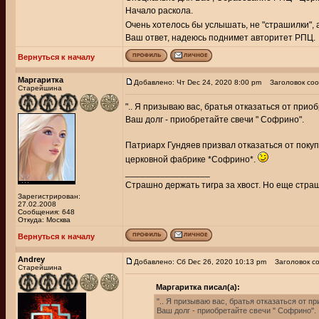
Начало раскола.
Очень хотелось бы услышать, не "страшилки"
Ваш ответ, надеюсь поднимет авторитет РПЦ.
Вернуться к началу
Маргаритка
Добавлено: Чт Dec 24, 2020 8:00 pm
Заголовок соо
Старейшина
".. Я призываю вас, братья отказаться от прио
Ваш долг - приобретайте свечи " Софрино".
Патриарх Гундяев призвал отказаться от покуп
церковной фабрике *Софрино*.
_________________
Страшно держать тигра за хвост. Но еще страш
Зарегистрирован:
27.02.2008
Сообщения: 648
Откуда: Москва
Вернуться к началу
Andrey
Добавлено: Сб Dec 26, 2020 10:13 pm
Заголовок со
Старейшина
Маргаритка писал(а):
".. Я призываю вас, братья отказаться от п
Ваш долг - приобретайте свечи " Софрино".