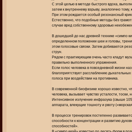
С этой целью в методе быстрого вдоха, выпол
затем к внутреннему взрыву, аналогично тому,
При этом рождается особый резонансный крик 
Естественно, что подобные методы без грамот
случае вред собственному здоровью неизбеже
В дошедшей до нас древней технике «симпо киа
определенном положении шеи и головы, трениру
этом голосовые связки. Затем добиваются резон
струн.
Рядом с практикующим очень часто кладут муз
правильно выполненного упражнения.
Если голос человека в повседневной жизни наз
благоприятствует расслаблению дыхательных м
голоса при воздействии на противника.
В современной биофизике хорошо известно, что
человека, вызывает чувство усталости, тоски, 
Интенсивное излучение инфразука (свыше 105
аппарата, влекущие тошноту и рвоту («морская
В процессе тренировок постепенно развивает
способности к концентрации и развитию духов
способностей».
В «симпо киай» известно по десять форм в пози