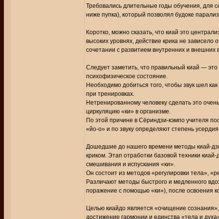
Требовались длительные годы обучения, для с
ниже пупка), который позволял будоке парализ
Коротко, можно сказать, что киай это централ
высоких уровнях, действие крика не зависело о
сочетании с развитием внутренних и внешних 
Следует заметить, что правильный киай — это н
психофизическое состояние.
Необходимо добиться того, чтобы звук шел как 
при тренировках.
Нетренированному человеку сделать это очень
циркуляцию «ки» в организме.
По этой причине в Сёриндзи-кэмпо учителя по
«йо-о» и по звуку определяют степень усердия 
Дошедшие до нашего времени методы киай-дзю
криком. Этап отработки базовой техники киай-
смешивания и испускания «ки».
Он состоит из методов «регулировки тела», «р
Различают методы быстрого и медленного вдо
поражение с помощью «ки»), после освоения к
Целью киайдо является «очищение сознания»,
достижение гармонии и единства «тела и духа»