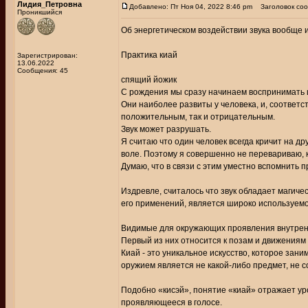
Лидия_Петровна
Добавлено: Пт Ноя 04, 2022 8:46 pm
Заголовок соо
Проникшийся
Об энергетическом воздействии звука вообще и
Практика киай
Зарегистрирован:
13.06.2022
Сообщения: 45
спящий йожик
С рождения мы сразу начинаем воспринимать 
Они наиболее развиты у человека, и, соответ
положительным, так и отрицательным.
Звук может разрушать.
Я считаю что один человек всегда кричит на др
воле. Поэтому я совершенно не перевариваю, к
Думаю, что в связи с этим уместно вспомнить 
Издревле, считалось что звук обладает магиче
его применений, является широко используемо
Видимые для окружающих проявления внутренн
Первый из них относится к позам и движениям ч
Киай - это уникальное искусство, которое зан
оружием является не какой-либо предмет, не со
Подобно «кисэй», понятие «киай» отражает ур
проявляющееся в голосе.