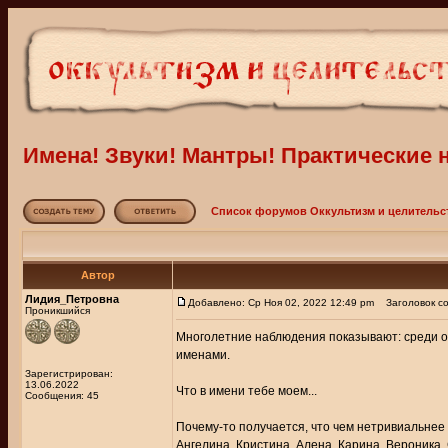
Имена! Звуки! Мантры! Практические 
Список форумов Оккультизм и целительс
Автор
Лидия_Петровна
Добавлено: Ср Ноя 02, 2022 12:49 pm
Заголовок со
Проникшийся
Многолетние наблюдения показывают: среди 
именами.
Зарегистрирован:
13.06.2022
Что в имени тебе моем...
Сообщения: 45
Почему-то получается, что чем нетривиальнее
Ангелина, Кристина, Алена, Карина, Вероника