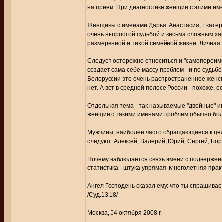
на прием. При диагностике женщин с этими и
Женщины с именами Дарья, Анастасия, Екатери
очень непростой судьбой и весьма сложным ха
размеренной и тихой семейной жизни. Личная ж
Следует осторожно относиться и "самопереим
создает сама себе массу проблем - и по судьбе
Белоруссии это очень распространенное женско
нет. А вот в средней полосе России - похоже, ес
Отдельная тема - так называемые "двойные" и
женщин с такими именами проблем обычно бол
Мужчины, наиболее часто обращающиеся к цел
следуют: Алексей, Валерий, Юрий, Сергей, Бор
Почему наблюдается связь имени с подвержен
статистика - штука упрямая. Многолетняя пра
Ангел Господень сказал ему: что ты спрашива
/Суд.13:18/
Москва, 04 октября 2008 г.