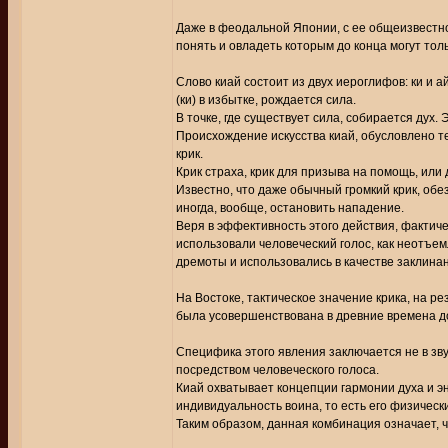
Даже в феодальной Японии, с ее общеизвестно
понять и овладеть которым до конца могут то
Слово киай состоит из двух иероглифов: ки и а
(ки) в избытке, рождается сила.
В точке, где существует сила, собирается дух.
Происхождение искусства киай, обусловлено т
крик.
Крик страха, крик для призыва на помощь, или
Известно, что даже обычный громкий крик, обе
иногда, вообще, остановить нападение.
Веря в эффективность этого действия, фактиче
использовали человеческий голос, как неотъем
дремоты и использовались в качестве заклина
На Востоке, тактическое значение крика, на ре
была усовершенствована в древние времена до
Специфика этого явления заключается не в звук
посредством человеческого голоса.
Киай охватывает концепции гармонии духа и 
индивидуальность воина, то есть его физическ
Таким образом, данная комбинация означает, 