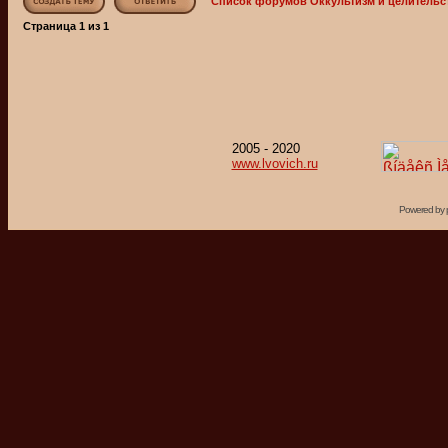
Список форумов Оккультизм и целительс
Страница
1
из
1
2005 - 2020
www.lvovich.ru
Powered by