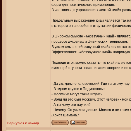
форм для практического применения.
В частности, в упражнениях «сотай киай» разв
Предельным выражением киай является так наз
в котором он способен в отсутствии физически
В широком смысле «беззвучный киай» является
процессе духовных и физических тренировок.
В узком смысле «беззвучный киай» является ос
Эффективность «беззвучного киай» напрямую с
Подводя итог, можно сказать что киай являетс
имеющей ступени накапливания энергии и ее 
- Да уж, крик нечеловеческий. Где ты этому нау
- В одном кружке в Подмосковье.
- Москвичи могут такие штуки?
- Вряд ли это был москвич. Этот человек - мой
- А ты чему его научил?
- Ничему. Он учил за деньги. Москва и не таких
/Хохот Шамана./
Вернуться к началу