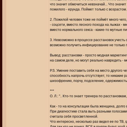
что значит обмочиться невзначай... Что значит 
пожилого - ерунда. Поймет только с возрастом.
2. Пожилой человек тоже не поймёт много чего
- соцсети, вместо лесного похода на лыжах -
вместо нормального секса - какие-то мутные пи
3. Невозможно в процессе расстановок учесть 
возможно получить инфицирование не только по
Вывод: расстановки - просто модная маркетинг
на самом деле, но могут реально навредить - м
P.S. Умение поставить себя на место другого ч
способность напрочь отсутствует, то никакие р
шизофрению, порчу, подселение, одержимость.
***
О. Л.: ".. Кто-то знает тренера по расстановка
Как - то на консультации была женщина, долго
При диагностике стала выть разными голосами.
считала себя просветленной.
Что интересно, несколько раз видел ее по ТВ, 
Для тех кто не понял, ВСЕ в группе будут этой