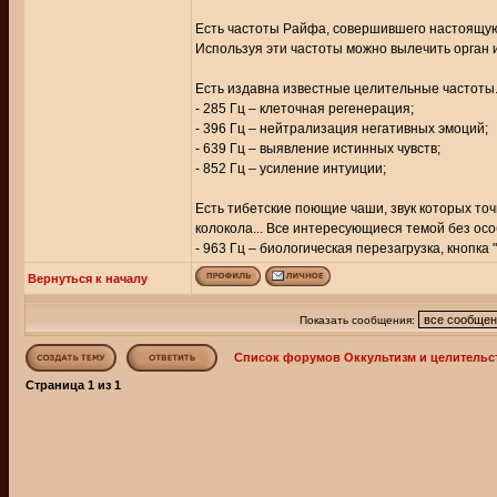
Есть частоты Райфа, совершившего настоящую
Используя эти частоты можно вылечить орган и
Есть издавна известные целительные частоты
- 285 Гц – клеточная регенерация;
- 396 Гц – нейтрализация негативных эмоций;
- 639 Гц – выявление истинных чувств;
- 852 Гц – усиление интуиции;
Есть тибетские поющие чаши, звук которых точ
колокола... Все интересующиеся темой без осо
- 963 Гц – биологическая перезагрузка, кнопк
Вернуться к началу
Показать сообщения:
Список форумов Оккультизм и целительс
Страница
1
из
1