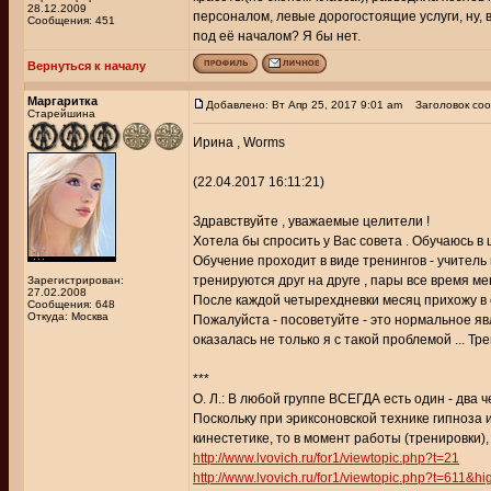
28.12.2009
персоналом, левые дорогостоящие услуги, ну, 
Сообщения: 451
под её началом? Я бы нет.
Вернуться к началу
Маргаритка
Добавлено: Вт Апр 25, 2017 9:01 am
Заголовок соо
Старейшина
Ирина , Worms
(22.04.2017 16:11:21)
Здравствуйте , уважаемые целители !
Хотела бы спросить у Вас совета . Обучаюсь в ш
Обучение проходит в виде тренингов - учител
тренируются друг на друге , пары все время ме
Зарегистрирован:
27.02.2008
После каждой четырехдневки месяц прихожу в с
Сообщения: 648
Откуда: Москва
Пожалуйста - посоветуйте - это нормальное яв
оказалась не только я с такой проблемой ... Тр
***
О. Л.: В любой группе ВСЕГДА есть один - два 
Поскольку при эриксоновской технике гипноза 
кинестетике, то в момент работы (тренировки),
http://www.lvovich.ru/for1/viewtopic.php?t=21
http://www.lvovich.ru/for1/viewtopic.php?t