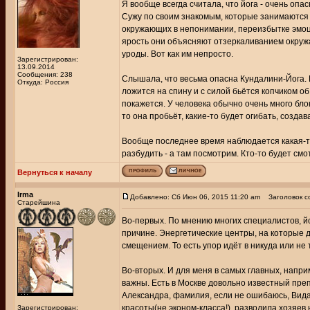
Я вообще всегда считала, что йога - очень опа
Сужу по своим знакомым, которые занимаются у
окружающих в непонимании, переизбытке эмоц
ярость они объясняют отзеркаливанием окружа
уроды. Вот как им непросто.
Зарегистрирован:
13.09.2014
Сообщения: 238
Слышала, что весьма опасна Кундалини-Йога.
Откуда: Россия
ложится на спину и с силой бьётся копчиком об
покажется. У человека обычно очень много бло
то она пробьёт, какие-то будет огибать, созда
Вообще последнее время наблюдается какая-т
разбудить - а там посмотрим. Кто-то будет смот
Вернуться к началу
Irma
Добавлено: Сб Июн 06, 2015 11:20 am
Заголовок с
Старейшина
Во-первых. По мнению многих специалистов, йо
причине. Энергетические центры, на которые де
смещением. То есть упор идёт в никуда или не т
Во-вторых. И для меня в самых главных, напри
важны. Есть в Москве довольно известный препо
Александра, фамилия, если не ошибаюсь, Вида
красоты(не эконом-класса!), разводила хозяев
Зарегистрирован: