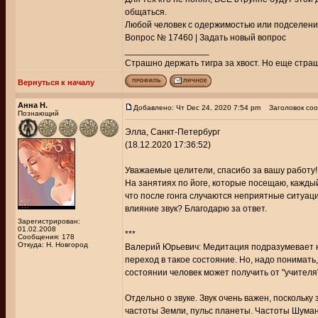
общаться.
Любой человек с одержимостью или подселени
Вопрос № 17460 | Задать новый вопрос
_________________
Страшно держать тигра за хвост. Но еще страш
Вернуться к началу
Анна Н.
Добавлено: Чт Dec 24, 2020 7:54 pm
Заголовок соо
Познающий
Элла, Санкт-Петербург
(18.12.2020 17:36:52)
Уважаемые целители, спасибо за вашу работу!
На занятиях по йоге, которые посещаю, каждый
что после гонга случаются неприятные ситуац
влияние звук? Благодарю за ответ.
Зарегистрирован:
01.02.2008
***
Сообщения: 178
Откуда: Н. Новгород
Валерий Юрьевич: Медитация подразумевает н
переход в такое состояние. Но, надо понимать,
состоянии человек может получить от "учителя"
Отдельно о звуке. Звук очень важен, поскольку
частоты Земли, пульс планеты. Частоты Шуман