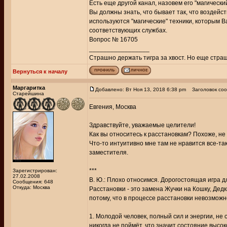
Есть еще другой канал, назовем его "магически
Вы должны знать, что бывает так, что воздейст
используются "магические" техники, которым В
соответствующих службах.
Вопрос № 16705
_________________
Страшно держать тигра за хвост. Но еще страш
Вернуться к началу
Маргаритка
Добавлено: Вт Ноя 13, 2018 6:38 pm
Заголовок соо
Старейшина
Евгения, Москва
Здравствуйте, уважаемые целители!
Как вы относитесь к расстановкам? Похоже, не
Что-то интуитивно мне там не нравится все-та
заместителя.
***
Зарегистрирован:
27.02.2008
В. Ю.: Плохо относимся. Дорогостоящая игра 
Сообщения: 648
Откуда: Москва
Расстановки - это замена Жучки на Кошку, Дедки
потому, что в процессе расстановки невозмож
1. Молодой человек, полный сил и энергии, не
никогда не поймёт, что значит состояние высок