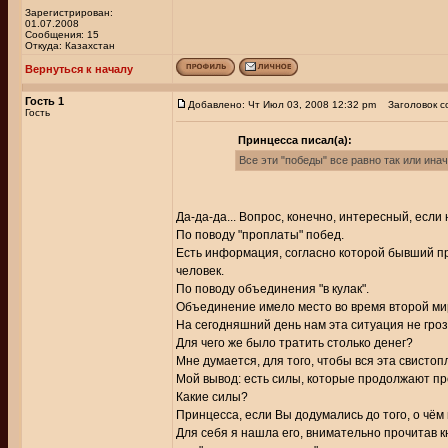
Зарегистрирован:
01.07.2008
Сообщения: 15
Откуда: Казахстан
Вернуться к началу
Гость 1
Добавлено: Чт Июл 03, 2008 12:32 pm
Заголовок с
Гость
Принцесса писал(а):
Все эти "победы" все равно так или ина
Да-да-да... Вопрос, конечно, интересный, если 
По поводу "проплаты" побед.
Есть информация, согласно которой бывший пр
человек.
По поводу объединения "в кулак".
Объединение имело место во время второй мир
На сегодняшний день нам эта ситуация не грозит
Для чего же было тратить столько денег?
Мне думается, для того, чтобы вся эта свисто
Мой вывод: есть силы, которые продолжают пр
Какие силы?
Принцесса, если Вы додумались до того, о чём
Для себя я нашла его, внимательно прочитав 