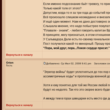
Если именно подсознание бьёт тревогу, то пр
Только какой толк от этого?
Допустим, когда-то я за три года до событий п
Всё произошло слишком неожиданно и внезап
И ещё один момент. Нам не дано достоверно зн
Слышала мнение, что надо побыстрее покупать 
"Плавали - знаем", - любил говорить капитан В
В принципе, могу признаться, в этом отношении
У Сальвадора Дали есть по-своему гениальное
Пост получился какой-то минорный. Прошу про
"Пора, мой друг, пора...Покоя сердце просит."
Вернуться к началу
Orion
Добавлено: Ср Июл 02, 2008 9:41 pm
Заголовок со
Гость
"Эгрегор войны" будет уплотняться до тех пор
ассиметричные ходы" и пропоганда военной д
Хотя и ежу понятно для той же России любой 
будут но недолго. Так что это скорее всего бу
А между тем в горах швецарии есть место где д
Вернуться к началу