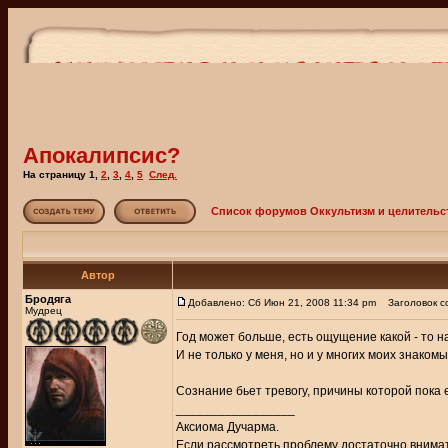
Апокалипсис?
На страницу
1
,
2
,
3
,
4
,
5
След.
Список форумов Оккультизм и целительс
Автор
Бродяга
Добавлено: Сб Июн 21, 2008 11:34 pm
Заголовок со
Мудрец
Год может больше, есть ощущение какой - то 
И не только у меня, но и у многих моих знакомы
Сознание бьет тревогу, причины которой пока
_________________
Аксиома Дучарма.
Если рассмотреть проблему достаточно внимате