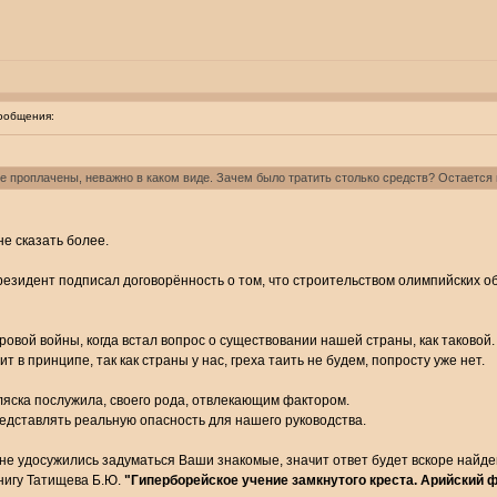
ообщения:
че проплачены, неважно в каком виде. Зачем было тратить столько средств? Остается п
не сказать более.
езидент подписал договорённость о том, что строительством олимпийских об
овой войны, когда встал вопрос о существовании нашей страны, как таковой.
 в принципе, так как страны у нас, греха таить не будем, попросту уже нет.
пляска послужила, своего рода, отвлекающим фактором.
едставлять реальную опасность для нашего руководства.
 не удосужились задуматься Ваши знакомые, значит ответ будет вскоре найден
книгу Татищева Б.Ю.
"Гиперборейское учение замкнутого креста. Арийский