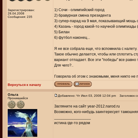
1) Сочи - олимпийский город
Зарегистрирован:
28.04.2008
2) бравурная смена президента
Сообщения: 235
3) супер-парад на 9 мая, показывающий мощь
4) Казань - город какой-то научной олимпиады 
5) Билан
6) футбол наконец...
Я не все собрала еще, что вспомнила с налету.
Такое обычно делается, чтобы или сплотить стра
вариант отпадает. Все эти "победы" все равно 
Для чего?..
Говорила об этом с знакомыми, меня никто не 
Вернуться к началу
Ольга
Добавлено: Чт Июл 03, 2008 12:04 pm
Заголовок с
Проникшийся
Загляните на сайт year-2012.narod.ru
Возможно, кого-нибудь заинтересует тамошн
_________________
истина где-то рядом