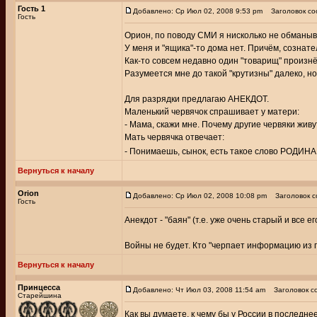
Гость 1
Добавлено: Ср Июл 02, 2008 9:53 pm
Заголовок со
Гость
Орион, по поводу СМИ я нисколько не обманыв
У меня и "ящика"-то дома нет. Причём, сознате
Как-то совсем недавно один "товарищ" произн
Разумеется мне до такой "крутизны" далеко, но
Для разрядки предлагаю АНЕКДОТ.
Маленький червячок спрашивает у матери:
- Мама, скажи мне. Почему другие червяки живут
Мать червячка отвечает:
- Понимаешь, сынок, есть такое слово РОДИНА
Вернуться к началу
Orion
Добавлено: Ср Июл 02, 2008 10:08 pm
Заголовок с
Гость
Анекдот - "баян" (т.е. уже очень старый и все ег
Войны не будет. Кто "черпает информацию из про
Вернуться к началу
Принцесса
Добавлено: Чт Июл 03, 2008 11:54 am
Заголовок с
Старейшина
Как вы думаете, к чему бы у России в последне