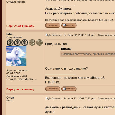
Откуда: Москва
_________________
Аксиома Дучарма.
Если рассмотреть проблему достаточно внимате
Последний раз редактировалось: Бродяга (Вс Июн 22, 2
Вернуться к началу
hdmi
Добавлено: Вс Июн 22, 2008 1:50 pm
Заголовок со
Старейшина
Бродяга писал:
Цитата:
Сознание бьет тревогу, причины которо
Сознание или подсознание?
Зарегистрирован:
_________________
03.02.2008
Сообщения: 420
Вселенная - не место для случайностей.
Откуда: Чуден Днепр.....
ПТН ПНХ.
Вернуться к началу
Orion
Добавлено: Вс Июн 22, 2008 7:42 pm
Заголовок со
Гость
да в коме и равнодушии... станет лучше как то
лучше.