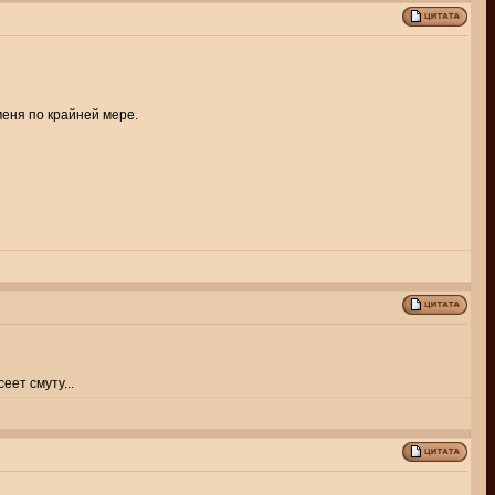
 меня по крайней мере.
еет смуту...