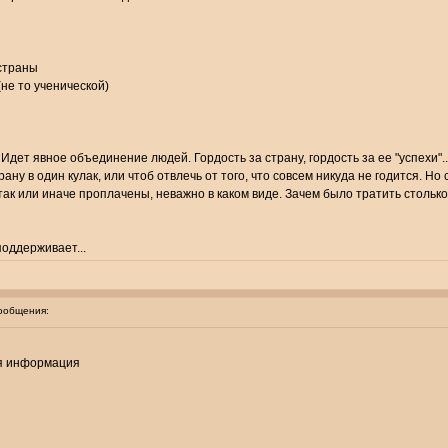
 страны
(не то ученической)
 Идет явное объединение людей. Гордость за страну, гордость за ее "успехи"..
ну в один кулак, или чтоб отвлечь от того, что совсем никуда не годится. Но 
так или иначе проплачены, неважно в каком виде. Зачем было тратить столько
поддерживает...
ообщения:
яя информация