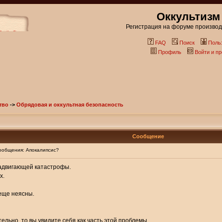
Оккультизм
Регистрация на форуме производи
FAQ
Поиск
Поль
Профиль
Войти и п
тво
->
Обрядовая и оккультная безопасность
Сообщение
общения: Апокалипсис?
надвигающей катастрофы.
х.
 еще неясны.
льно, то вы увидите себя как часть этой проблемы.