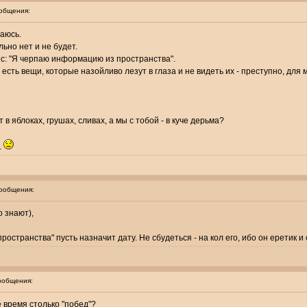
общения:
аюсь.
льно нет и не будет.
ёс: "Я черпаю информацию из пространства".
 есть вещи, которые назойливо лезут в глаза и не видеть их - преступно, для
 в яблоках, грушах, сливах, а мы с тобой - в куче дерьма?
.
ообщения:
о знают),
странства" пусть назначит дату. Не сбудеться - на кол его, ибо он еретик и с
ообщения:
е время столько "побед"?