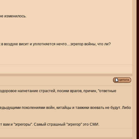
 не изменилось.
 воздухе висит и уплотняется нечто....эгрегор войны, что ли?
здоровое нагнетание страстей, посики врагов, причин, "ответные
едыдущими поколениями войн, китайцы и такжики воевать не будут. Либо
от вам и "эгрегоры". Самый страшный "эгрегор" это СМИ.