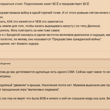
ислушаться стоит. Подсознание знает ВСЁ и предчувствует ВСЁ.
редчувствовала войну в одной горячей точке. И от этого ровным счётом ничего
но.
ать, КАК это начнётся и ЧЕМ это закончится.
землю для того, чтобы начать выращивать капусту ( по типу Диогена).
рунгель. Могу повторить за ним тоже самое.
 я с Бродягой нахожусь в одном частотно-волновом диапазоне и ощущаю, как в
 полотно, по-моему, оно называется "Предчувствие гражданской войны".
щения, нет боевого задора.
общения:
 пока до вас дотягивается щупальце хоть одного СМИ. Сейчас идет какое то не
октрины.
подобный "движняк" и крышка. Населения почти нет. Мужиков вырезали уже пр
дет прощальная игра "малиновых пиджаков".
о сих пор не верят что была ВОВ и ничего о ней не слышали когда она шла. В