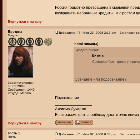
Россия грамотно превращена в сырьевой предат
возвращать набранные кредиты.. а с ростом цен
Вернуться к началу
Бродяга
Добавлено: Пн Июн 23, 2008 2:16 am
Заголовок со
Мудрец
hdmi писал(а):
Бродяга писал:
Цитата:
Сознание бьет тревогу, прич
Сознание или подсознание?
Зарегистрирован:
03.02.2008
Сообщения: 1440
Откуда: Москва
Подсознание....
_________________
Аксиома Дучарма.
Если рассмотреть проблему достаточно внимате
Вернуться к началу
Гость 1
Добавлено: Ср Июл 02, 2008 9:33 pm
Заголовок со
Гость