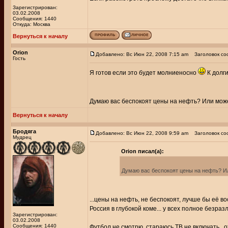
Зарегистрирован:
03.02.2008
Сообщения: 1440
Откуда: Москва
Вернуться к началу
Orion
Добавлено: Вс Июн 22, 2008 7:15 am
Заголовок со
Гость
Я готов если это будет молниеносно
К долги
Думаю вас беспокоят цены на нефть? Или може
Вернуться к началу
Бродяга
Добавлено: Вс Июн 22, 2008 9:59 am
Заголовок со
Мудрец
Orion писал(а):
Думаю вас беспокоят цены на нефть? И
...цены на нефть, не беспокоят, лучше бы её 
Россия в глубокой коме... у всех полное безра
Зарегистрирован:
03.02.2008
Сообщения: 1440
Футбол не смотрю, стараюсь ТВ не включать...