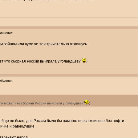
общения:
м войнам или чуме че-то отричательно отношусь.
т что сборная России выиграла у голандцев?
)
общения:
ли может что сборная России выиграла у голандцев?
)
вообще не было, для России было бы намного перспективнее без нефти.
зличие и равнодушие.
отвлекают народ.