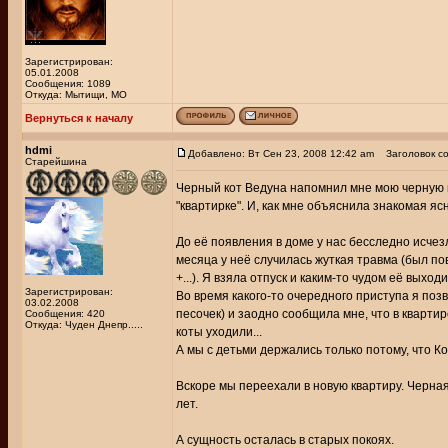
Зарегистрирован:
05.01.2008
Сообщения: 1089
Откуда: Мытищи, МО
Вернуться к началу
hdmi
Добавлено: Вт Сен 23, 2008 12:42 am
Заголовок со
Старейшина
Черный кот Ведуна напомнил мне мою черную к
"квартирке". И, как мне объяснила знакомая яс
До её появления в доме у нас бесследно исчез
месяца у неё случилась жуткая травма (был по
+...). Я взяла отпуск и каким-то чудом её выхо
Зарегистрирован:
Во время какого-то очередного приступа я п
03.02.2008
песочек) и заодно сообщила мне, что в кварт
Сообщения: 420
Откуда: Чуден Днепр.....
коты уходили...
А мы с детьми держались только потому, что К
Вскоре мы переехали в новую квартиру. Черна
лет.
А сущность осталась в старых покоях.