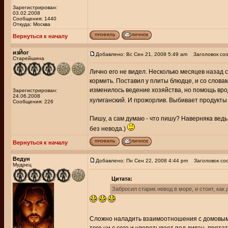
Зарегистрирован:
03.02.2008
Сообщения: 1440
Откуда: Москва
Вернуться к началу
изЙог
Добавлено: Вс Сен 21, 2008 5:49 am
Заголовок соо
Старейшина
Лично его не видел. Несколько месяцев назад 
кормить. Поставил у плиты блюдце, и со словам
изменилось ведение хозяйства, но помощь врод
Зарегистрирован:
24.06.2008
хулиганский. И прожорлив. Выбивает продукты 
Сообщения: 226
Пишу, а сам думаю - что пишу? Наверняка ведь н
без невода.)
Вернуться к началу
Ведун
Добавлено: Пн Сен 22, 2008 4:44 pm
Заголовок со
Мудрец
Цитата:
Забросил старик невод в море, и стоит, как 
Сложно наладить взаимоотношения с домовым, к