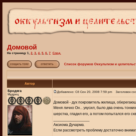
Домовой
На страницу
1
,
2
,
3
,
4
,
5
,
6
,
7
След.
Список форумов Оккультизм и целительс
Автор
Бродяга
Добавлено: Сб Сен 20, 2008 7:59 pm
Заголовок со
Мудрец
Домовой - дух покровитель жилища, оберегающ
Меня лично Он... укусил, было два очень тонки
шерстка, гладил его, а потом попытался его схва
_________________
Аксиома Дучарма.
Если рассмотреть проблему достаточно внимате