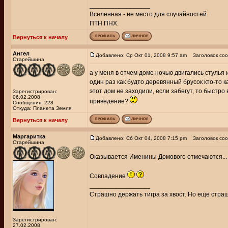
_________________
Вселенная - не место для случайностей.
ПТН ПНХ.
Вернуться к началу
Ангел
Добавлено: Ср Окт 01, 2008 9:57 am
Заголовок соо
Старейшина
а у меня в отчем доме ночью двигались стулья и
один раз как будто деревянный брусок кто-то к
этот дом не заходили, если забегут, то быстро
Зарегистрирован:
06.02.2008
приведение?
Сообщения: 228
Откуда: Планета Земля
Вернуться к началу
Маргаритка
Добавлено: Сб Окт 04, 2008 7:15 pm
Заголовок соо
Старейшина
Оказывается Именины Домового отмечаются...
Совпадение
_________________
Страшно держать тигра за хвост. Но еще страш
Зарегистрирован:
27.02.2008