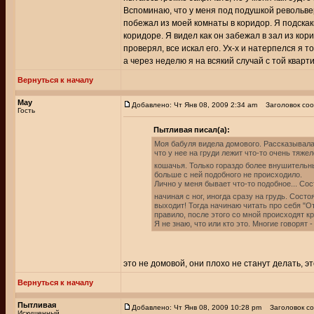
Вспоминаю, что у меня под подушкой револьвер
побежал из моей комнаты в коридор. Я подскаки
коридоре. Я видел как он забежал в зал из кори
проверял, все искал его. Ух-х и натерпелся я т
а через неделю я на всякий случай с той кварт
Вернуться к началу
May
Добавлено: Чт Янв 08, 2009 2:34 am
Заголовок соо
Гость
Пытливая писал(а):
Моя бабуля видела домового. Рассказывала 
что у нее на груди лежит что-то очень тяже
кошачья. Только гораздо более внушительн
больше с ней подобного не происходило.
Лично у меня бывает что-то подобное... Сос
начиная с ног, иногда сразу на грудь. Сост
выходит! Тогда начинаю читать про себя "О
правило, после этого со мной происходят к
Я не знаю, что или кто это. Многие говорят 
это не домовой, они плохо не станут делать, 
Вернуться к началу
Пытливая
Добавлено: Чт Янв 08, 2009 10:28 pm
Заголовок со
Искушенный