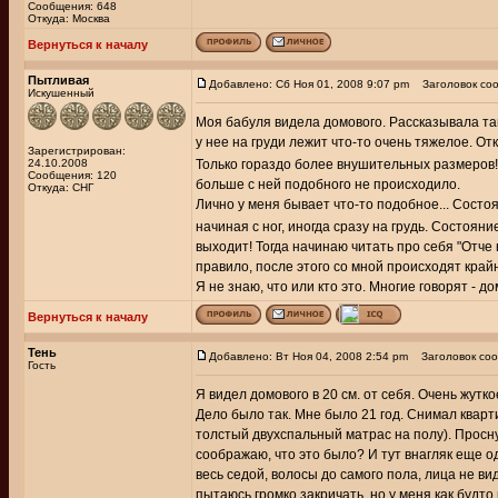
Сообщения: 648
Откуда: Москва
Вернуться к началу
Пытливая
Добавлено: Сб Ноя 01, 2008 9:07 pm
Заголовок соо
Искушенный
Моя бабуля видела домового. Рассказывала так:
у нее на груди лежит что-то очень тяжелое. От
Зарегистрирован:
24.10.2008
Только гораздо более внушительных размеров!
Сообщения: 120
больше с ней подобного не происходило.
Откуда: СНГ
Лично у меня бывает что-то подобное... Состо
начиная с ног, иногда сразу на грудь. Состоян
выходит! Тогда начинаю читать про себя "Отче 
правило, после этого со мной происходят кра
Я не знаю, что или кто это. Многие говорят - д
Вернуться к началу
Тень
Добавлено: Вт Ноя 04, 2008 2:54 pm
Заголовок соо
Гость
Я видел домового в 20 см. от себя. Очень жутк
Дело было так. Мне было 21 год. Снимал кварти
толстый двухспальный матрас на полу). Проснул
соображаю, что это было? И тут внагляк еще од
весь седой, волосы до самого пола, лица не ви
пытаюсь громко закричать, но у меня как будто