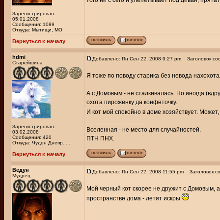
того ни с сего и улепетывает под диван, прятат
Зарегистрирован:
05.01.2008
Сообщения: 1089
Откуда: Мытищи, МО
Вернуться к началу
hdmi
Добавлено: Пн Сен 22, 2008 9:27 pm
Заголовок со
Старейшина
Я тоже по поводу старика без невода нахохотал
А с Домовым - не сталкивалась. Но иногда (вдр
охота пироженку да конфеточку.
И кот мой спокойно в доме хозяйствует. Может
_________________
Зарегистрирован:
Вселенная - не место для случайностей.
03.02.2008
Сообщения: 420
ПТН ПНХ.
Откуда: Чуден Днепр.....
Вернуться к началу
Ведун
Добавлено: Пн Сен 22, 2008 11:55 pm
Заголовок со
Мудрец
Мой черный кот скорее не дружит с Домовым, а
пространстве дома - летят искры