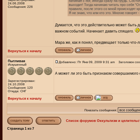
начиная с ног, иногда сразу на грудь. Сост
24.06.2008
выходит! Тогда начинаю читать про себя "О
Сообщения: 226
правило, после этого со мной происходят к
Я не знаю, что или кто это. Многие говорят 
Думается, что это действительно может быть д
важном событий. Начинает давить спящего.
Мара же, как я понял, предвещает только что-л
Вернуться к началу
Пытливая
Добавлено: Пт Янв 09, 2009 9:31 am
Заголовок соо
Искушенный
А может ли это быть признаком совершаемого 
Зарегистрирован:
24.10.2008
Сообщения: 120
Откуда: СНГ
Вернуться к началу
Показать сообщения:
Список форумов Оккультизм и целительс
Страница
1
из
7