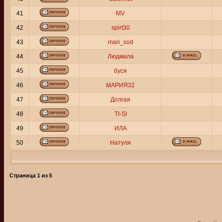
41
MV
42
spirt30
43
mari_sod
44
Людмила
45
буся
46
МАРИЯ32
47
Долгая
48
TI-SI
49
ИЛА
50
Натуля
Страница
1
из
5