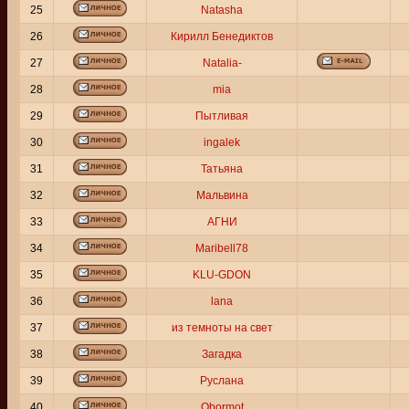
25
Natasha
26
Кирилл Бенедиктов
27
Natalia-
28
mia
29
Пытливая
30
ingalek
31
Татьяна
32
Мальвина
33
АГНИ
34
Maribell78
35
KLU-GDON
36
lana
37
из темноты на свет
38
Загадка
39
Руслана
40
Obormot