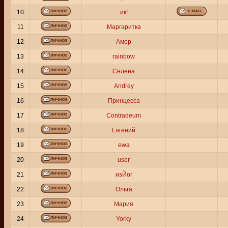
10
ик!
11
Маргаритка
12
Амор
13
rainbow
14
Селена
15
Andrey
16
Принцесса
17
Contradeum
18
Евгений
19
ewa
20
user
21
изЙог
22
Ольга
23
Мария
24
Yorky