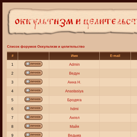
Список форумов Оккультизм и целительство
#
Имя
E-mail
1
Admin
2
Ведун
3
Анна Н.
4
Anastasiya
5
Бродяга
6
hdmi
7
Ангел
8
Майя
9
Ведьма