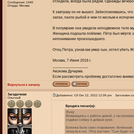
отходила, всегда была рядом. Однажды вечером
Сообщения: 1440
Откуда: Москва
К завтраку он не вышел. Забеспокоившись, что
запах, пахло рыбой и чем-то кислым и испорч
В полумраке она увидела неподвижное тело муж
Женщина подошла поближе. Пётр был мёртв: ш
непонимание произошедшего.
Отец Петра, узнав как умер сын, хотел убить Ж
Москва, 7 Июня 2016 г.
_________________
Аксиома Дучарма.
Если рассмотреть проблему достаточно внимате
Вернуться к началу
Загадочная
Добавлено: Сб Окт 22, 2022 12:06 pm
Заголовок со
Опытный
Бродяга писал(а):
Жужу
Возвращаясь с работы домой, у гастронома
отдавал собаку в добрые руки.
Болонка была само очарование: беленькая, 
лизнула в нос. Пётр растаял. "Сын будет сч