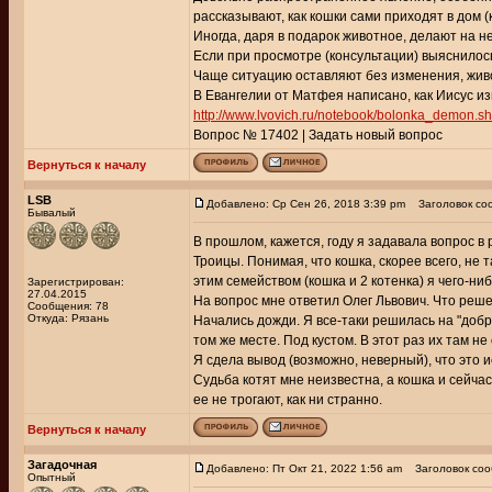
рассказывают, как кошки сами приходят в дом (
Иногда, даря в подарок животное, делают на не
Если при просмотре (консультации) выяснилось
Чаще ситуацию оставляют без изменения, живот
В Евангелии от Матфея написано, как Иисус изг
http://www.lvovich.ru/notebook/bolonka_demon.sh
Вопрос № 17402 | Задать новый вопрос
Вернуться к началу
LSB
Добавлено: Ср Сен 26, 2018 3:39 pm
Заголовок со
Бывалый
В прошлом, кажется, году я задавала вопрос в 
Троицы. Понимая, что кошка, скорее всего, не т
этим семейством (кошка и 2 котенка) я чего-ни
Зарегистрирован:
27.04.2015
На вопрос мне ответил Олег Львович. Что реше
Сообщения: 78
Откуда: Рязань
Начались дожди. Я все-таки решилась на "добр
том же месте. Под кустом. В этот раз их там не
Я сдела вывод (возможно, неверный), что это 
Судьба котят мне неизвестна, а кошка и сейча
ее не трогают, как ни странно.
Вернуться к началу
Загадочная
Добавлено: Пт Окт 21, 2022 1:56 am
Заголовок соо
Опытный