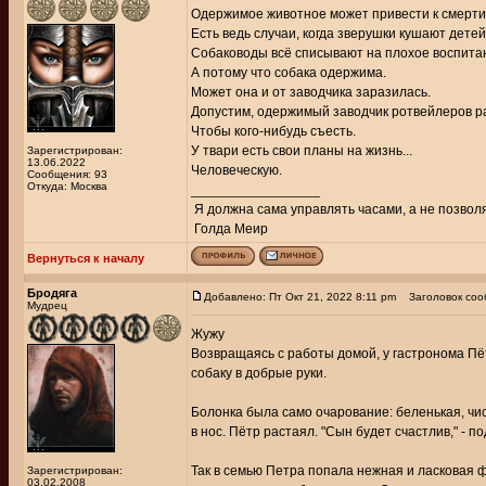
Одержимое животное может привести к смерти 
Есть ведь случаи, когда зверушки кушают детей 
Собаководы всё списывают на плохое воспитание
А потому что собака одержима.
Может она и от заводчика заразилась.
Допустим, одержимый заводчик ротвейлеров ра
Чтобы кого-нибудь съесть.
У твари есть свои планы на жизнь...
Зарегистрирован:
13.06.2022
Человеческую.
Сообщения: 93
Откуда: Москва
_________________
Я должна сама управлять часами, а не позвол
Голда Меир
Вернуться к началу
Бродяга
Добавлено: Пт Окт 21, 2022 8:11 pm
Заголовок соо
Мудрец
Жужу
Возвращаясь с работы домой, у гастронома Пё
собаку в добрые руки.
Болонка была само очарование: беленькая, чис
в нос. Пётр растаял. "Сын будет счастлив," - 
Так в семью Петра попала нежная и ласковая ф
Зарегистрирован:
03.02.2008